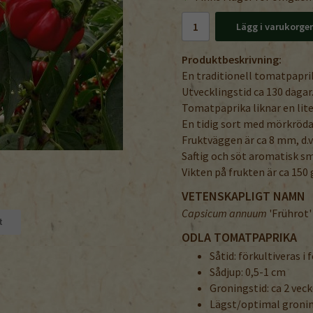
Lägg i varukorge
Produktbeskrivning:
En traditionell tomatpapri
Utvecklingstid ca 130 dagar
Tomatpaprika liknar en lite
En tidig sort med mörkröda 
Fruktväggen är ca 8 mm, d.v
Saftig och söt aromatisk s
Vikten på frukten är ca 150 
VETENSKAPLIGT NAMN
Capsicum annuum
'Frührot'
t
ODLA TOMATPAPRIKA
Såtid: förkultiveras i
Sådjup: 0,5-1 cm
Groningstid: ca 2 vec
Lägst/optimal groni