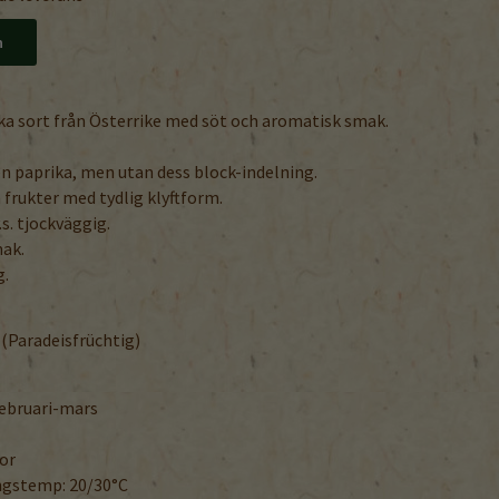
n
ka sort från Österrike med söt och aromatisk smak.
.
n paprika, men utan dess block-indelning.
frukter med tydlig klyftform.
.s. tjockväggig.
mak.
g.
 (Paradeisfrüchtig)
 februari-mars
kor
ngstemp: 20/30°C