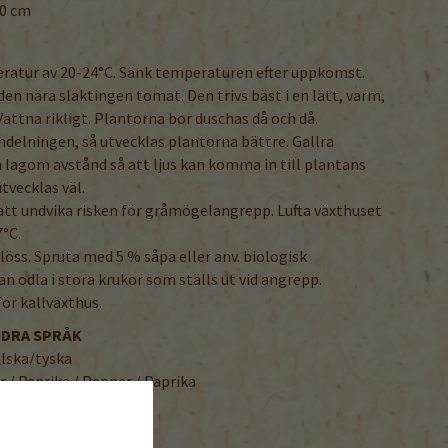
50 cm
ratur av 20-24°C. Sänk temperaturen efter uppkomst.
en nära släktingen tomat. Den trivs bäst i en lätt, varm,
Vattna rikligt. Plantorna bör duschas då och då.
endelningen, så utvecklas plantorna bättre. Gallra
på lagom avstånd så att ljus kan komma in till plantans
utvecklas väl.
r att undvika risken för gråmögelangrepp. Lufta växthuset
°C.
löss. Spruta med 5 % såpa eller anv. biologisk
 odla i stora krukor som ställs ut vid angrepp.
för kallväxthus.
NDRA SPRÅK
lska/tyska
r / Paprika / Pepper / Paprika