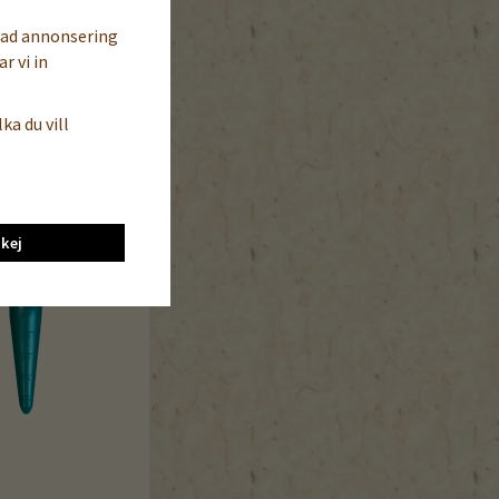
sad annonsering
r vi in
ka du vill
kej