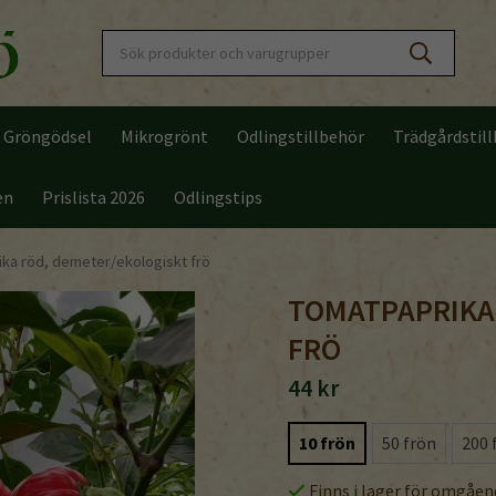
Gröngödsel
Mikrogrönt
Odlingstillbehör
Trädgårdstil
en
Prislista 2026
Odlingstips
ka röd, demeter/ekologiskt frö
TOMATPAPRIKA
FRÖ
44 kr
10 frön
50 frön
200 
Finns i lager för omgåen