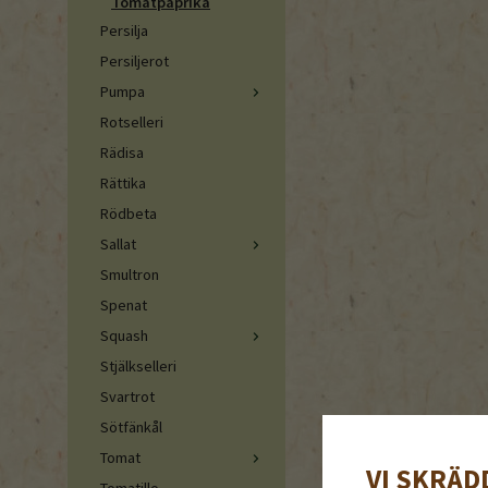
Tomatpaprika
Persilja
Persiljerot
Pumpa
Rotselleri
Rädisa
Rättika
Rödbeta
Sallat
Smultron
Spenat
Squash
Stjälkselleri
Svartrot
Sötfänkål
Tomat
VI SKRÄD