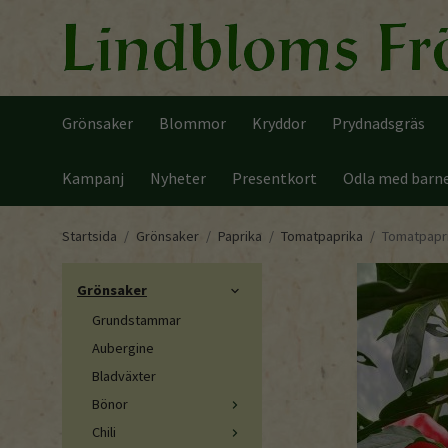
Grönsaker
Blommor
Kryddor
Prydnadsgräs
Kampanj
Nyheter
Presentkort
Odla med barn
Startsida
/
Grönsaker
/
Paprika
/
Tomatpaprika
/
Tomatpapri
Grönsaker
Grundstammar
Aubergine
Bladväxter
Bönor
Chili