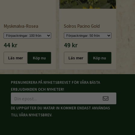
Myskmalva-Rosea
Solros Pacino Gold
Norli
44 kr
49 kr
44 k
Läs mer
Köp nu
Läs mer
Köp nu
Läs
PRENUMERERA PÅ NYHETSBREVET FÖR VÅRA BÄSTA
ERBJUDANDEN OCH NYHETER!
DE UPPGIFTER DU MATAR IN KOMMER ENDAST ANVÄNDAS
TILL VÅRA NYHETSBREV.