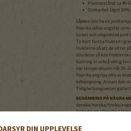
Plantavstånd: ca 40-
Grobarhet lägst 80%
Sådden bör ha en jordtempe
Paprika odlas ungefär som d
lucker och välgödslad jord. 
Ta bort första frukten i gr
frukterna så att de sitter 
alla delar så kan frukterna 
Gallring är också viktig fö
när temperaturen når 26-27
Paprika angrips ofta av blad
bekämpning. Annars kan man
Tidighetsangivelser gäller 
BENÄMNING PÅ NÅGRA A
danska/norska/finska/enge
Peberfrugt / Paprika / Pebe
DARSYR DIN UPPLEVELSE