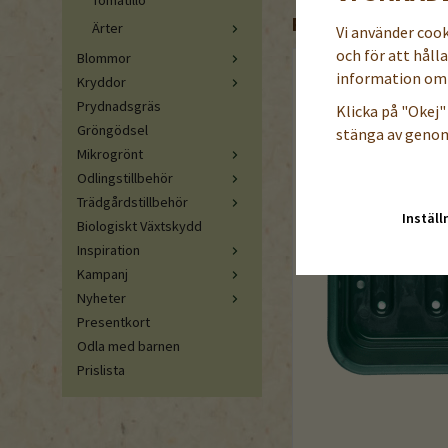
Tomatillo
REKOMMENDERADE 
Ärter
Vi använder coo
och för att håll
Blommor
information om 
Kryddor
Prydnadsgräs
Klicka på "Okej" 
Gröngödsel
stänga av genom
Mikrogrönt
Odlingstillbehör
Trädgårdstillbehör
Inställ
Biologiskt Växtskydd
Inspiration
Kampanj
Nyheter
Presentkort
Odla med barnen
Prislista