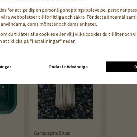
TILLBEHÖR TILL DENNA PRODUKT
kies för att ge dig en personlig shoppingupplevelse, personanpas
a våra webbplatser tillförlitliga och säkra. För detta ändamål samla
användarna, deras mönster och deras enheter.
om du tillåter alla cookies eller välj vilka cookies du tillåter och vil
 att klicka på "Inställningar" nedan.
ningar
Endast nödvändiga
O
Bambusplits 50 cm