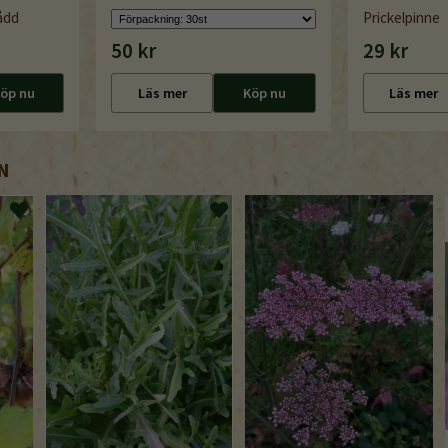
ådd
Prickelpinne
50 kr
29 kr
öp nu
Läs mer
Köp nu
Läs mer
N