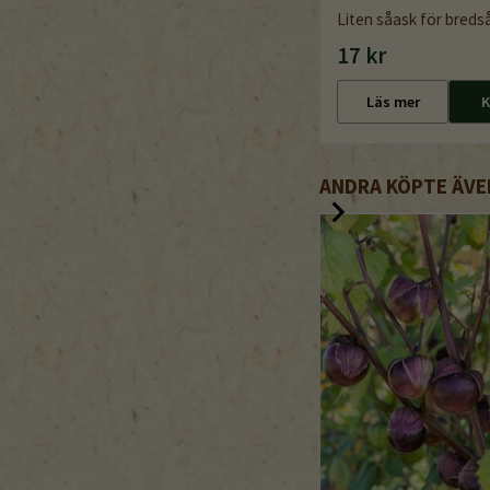
Liten såask för breds
17 kr
Läs mer
K
ANDRA KÖPTE ÄVE