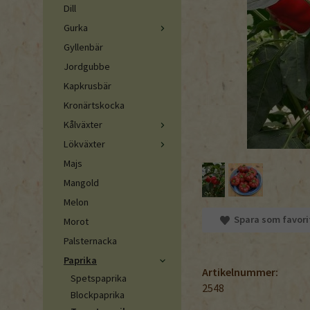
Dill
Gurka
Gyllenbär
Jordgubbe
Kapkrusbär
Kronärtskocka
Kålväxter
Lökväxter
Majs
Mangold
Melon
Spara som favori
Morot
Palsternacka
Paprika
Artikelnummer:
Spetspaprika
2548
Blockpaprika