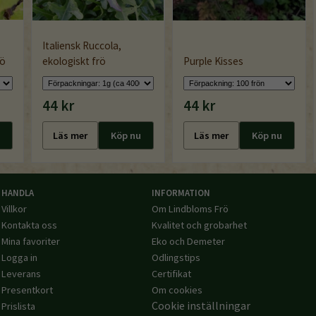
Italiensk Ruccola,
rö
ekologiskt frö
Purple Kisses
44 kr
44 kr
Läs mer
Köp nu
Läs mer
Köp nu
HANDLA
INFORMATION
Villkor
Om Lindbloms Frö
Kontakta oss
Kvalitet och grobarhet
Mina favoriter
Eko och Demeter
Logga in
Odlingstips
Leverans
Certifikat
Presentkort
Om cookies
Cookie inställningar
Prislista