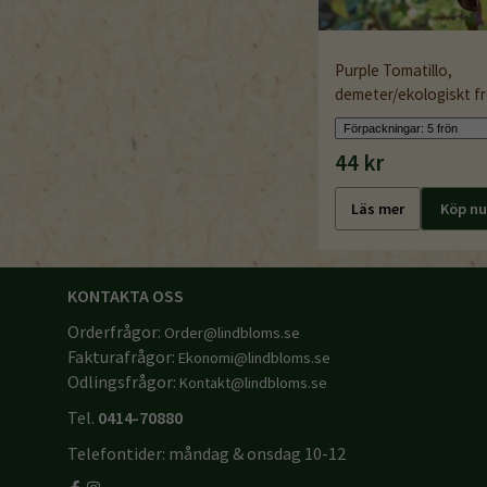
Purple Tomatillo,
demeter/ekologiskt f
44 kr
Läs mer
Köp nu
KONTAKTA OSS
Orderfrågor:
Order@lindbloms.se
Fakturafrågor:
Ekonomi@lindbloms.se
Odlingsfrågor:
Kontakt@lindbloms.se
Tel.
0414-70880
Telefontider: måndag & onsdag 10-12