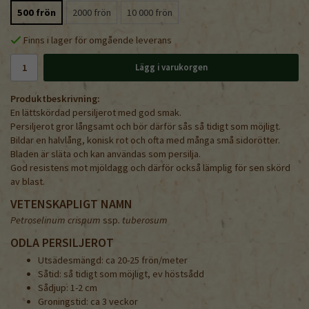
500 frön
2000 frön
10 000 frön
Finns i lager för omgående leverans
Lägg i varukorgen
Produktbeskrivning:
En lättskördad persiljerot med god smak.
Persiljerot gror långsamt och bör därför sås så tidigt som möjligt.
Bildar en halvlång, konisk rot och ofta med många små sidorötter.
Bladen är släta och kan användas som persilja.
God resistens mot mjöldagg och därför också lämplig för sen skörd
av blast.
VETENSKAPLIGT NAMN
Petroselinum crispum
ssp
. tuberosum
ODLA PERSILJEROT
Utsädesmängd: ca 20-25 frön/meter
Såtid: så tidigt som möjligt, ev höstsådd
Sådjup: 1-2 cm
Groningstid: ca 3 veckor