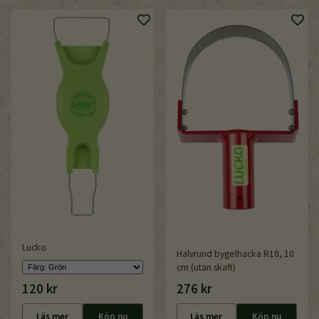
Lucko
Halvrund bygelhacka R10, 10
cm (utan skaft)
120 kr
276 kr
Läs mer
Köp nu
Läs mer
Köp nu