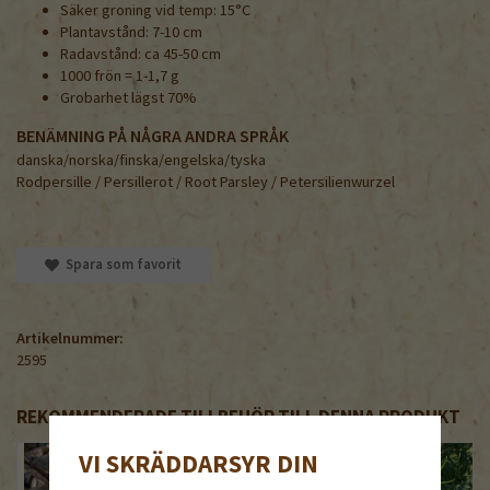
Säker groning vid temp: 15°C
Plantavstånd: 7-10 cm
Radavstånd: ca 45-50 cm
1000 frön = 1-1,7 g
Grobarhet lägst 70%
BENÄMNING PÅ NÅGRA ANDRA SPRÅK
danska/norska/finska/engelska/tyska
Rodpersille / Persillerot / Root Parsley / Petersilienwurzel
Spara som favorit
Artikelnummer:
2595
REKOMMENDERADE TILLBEHÖR TILL DENNA PRODUKT
VI SKRÄDDARSYR DIN