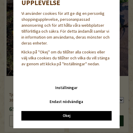
UPPLEVELSE
Vi använder cookies för att ge dig en personlig
shoppingupplevelse, personanpassad
annonsering och för att hålla våra webbplatser
tillförlitliga och säkra. För detta ändamål samlar vi
in information om användarna, deras mönster och
deras enheter.
Klicka på "Okej" om du tillåter alla cookies eller
välj vilka cookies du tillåter och vilka du vill stänga
av genom att klicka på "Inställningar" nedan.
Jordbrun ogräsduk, 2,4m
Inställningar
bred
Tjocka sticketiketter av trä,
30 cm, 10-pack
Endast nödvändiga
65 kr
249 kr
Okej
Läs mer
Köp nu
Läs mer
Köp nu