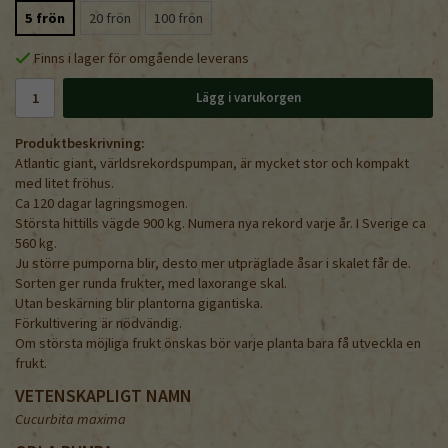
5 frön
20 frön
100 frön
Finns i lager för omgående leverans
Lägg i varukorgen
Produktbeskrivning:
Atlantic giant, världsrekordspumpan, är mycket stor och kompakt
med litet fröhus.
Ca 120 dagar lagringsmogen.
Största hittills vägde 900 kg. Numera nya rekord varje år. I Sverige ca
560 kg.
Ju större pumporna blir, desto mer utpräglade åsar i skalet får de.
Sorten ger runda frukter, med laxorange skal.
Utan beskärning blir plantorna gigantiska.
Förkultivering är nödvändig.
Om största möjliga frukt önskas bör varje planta bara få utveckla en
frukt.
VETENSKAPLIGT NAMN
Cucurbita maxima