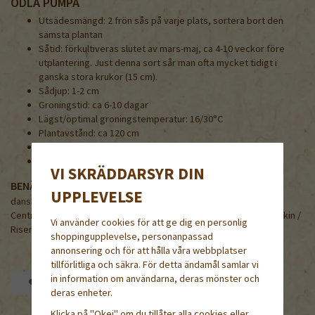
ODLA PUMPA
Utsädesmängd: 2 frön sås på varje plats, sortera bort den
sämsta plantan
Såtid: förkultiveras slutet av mars-maj, ca 4-10 veckor före
utplantering. Just denna sort sår man ofta mycket tidigt i
ganska stora krukor (15 cm).
Sådjup: 1-2 cm
Groningstid: ca 6-10 dagar
Lägst/optimal groningstemperatur: 16/30°C
Plantavstånd: ca 120 cm
Radavstånd: ca 200 cm
Grobarhet lägst 80%
VI SKRÄDDARSYR DIN
BENÄMNING PÅ NÅGRA ANDRA SPRÅK
UPPLEVELSE
danska/norska/finska/engelska/tyska
Centnergræskar / Kjempegraskar / Jättiläiskurpitsa / Giant Pumpkin /
Vi använder cookies för att ge dig en personlig
Risenkürbis
shoppingupplevelse, personanpassad
annonsering och för att hålla våra webbplatser
tillförlitliga och säkra. För detta ändamål samlar vi
in information om användarna, deras mönster och
Spara som favorit
deras enheter.
Klicka på "Okej" om du tillåter alla cookies eller