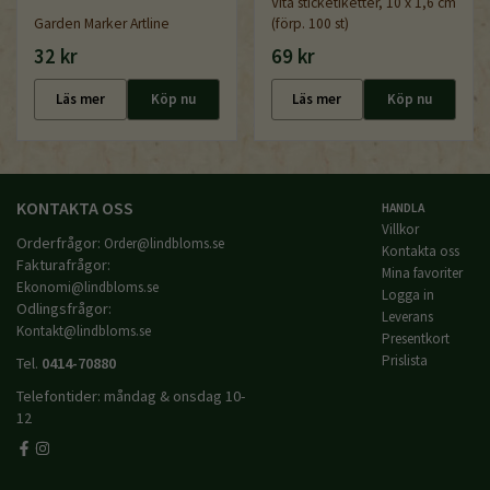
Vita sticketiketter, 10 x 1,6 cm
Garden Marker Artline
(förp. 100 st)
32 kr
69 kr
Läs mer
Köp nu
Läs mer
Köp nu
KONTAKTA OSS
HANDLA
Villkor
Orderfrågor:
Order@lindbloms.se
Kontakta oss
Fakturafrågor:
Mina favoriter
Ekonomi@lindbloms.se
Logga in
Odlingsfrågor:
Leverans
Kontakt@lindbloms.se
Presentkort
Prislista
Tel.
0414-70880
Telefontider: måndag & onsdag 10-
12