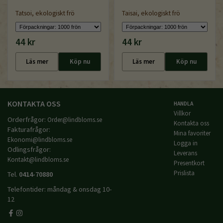
Tatsoi, ekologiskt frö
Taisai, ekologiskt frö
44 kr
44 kr
Läs mer
Köp nu
Läs mer
Köp nu
KONTAKTA OSS
HANDLA
Villkor
Orderfrågor:
Order@lindbloms.se
Kontakta oss
Fakturafrågor:
Mina favoriter
Ekonomi@lindbloms.se
Logga in
Odlingsfrågor:
Leverans
Kontakt@lindbloms.se
Presentkort
Prislista
Tel.
0414-70880
Telefontider: måndag & onsdag 10-
12