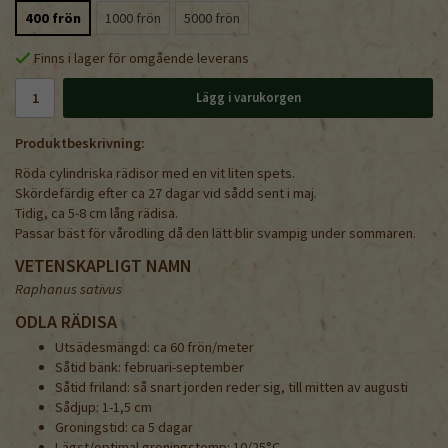
400 frön
1000 frön
5000 frön
Finns i lager för omgående leverans
Lägg i varukorgen
Produktbeskrivning:
Röda cylindriska rädisor med en vit liten spets.
Skördefärdig efter ca 27 dagar vid sådd sent i maj.
Tidig, ca 5-8 cm lång rädisa.
Passar bäst för vårodling då den lätt blir svampig under sommaren.
VETENSKAPLIGT NAMN
Raphanus sativus
ODLA RÄDISA
Utsädesmängd: ca 60 frön/meter
Såtid bänk: februari-september
Såtid friland: så snart jorden reder sig, till mitten av augusti
Sådjup: 1-1,5 cm
Groningstid: ca 5 dagar
Lägst/optimal groningstemp: 10/25°C