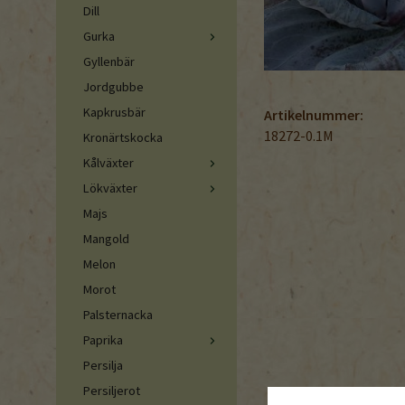
Dill
Gurka
Gyllenbär
Jordgubbe
Kapkrusbär
Artikelnummer:
18272-0.1M
Kronärtskocka
Kålväxter
Lökväxter
Majs
Mangold
Melon
Morot
Palsternacka
Paprika
Persilja
Persiljerot