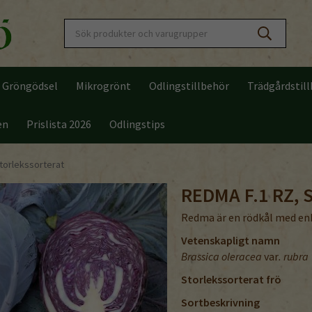
Gröngödsel
Mikrogrönt
Odlingstillbehör
Trädgårdstil
en
Prislista 2026
Odlingstips
torlekssorterat
REDMA F.1 RZ,
Redma är en rödkål med enh
Vetenskapligt namn
Brassica oleracea
var
. rubra
Storlekssorterat frö
Sortbeskrivning