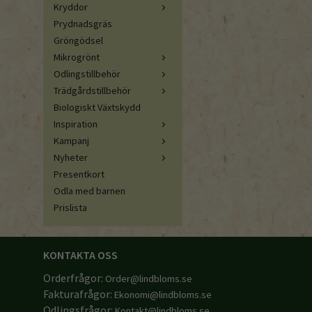
Kryddor
Prydnadsgräs
Gröngödsel
Mikrogrönt
Odlingstillbehör
Trädgårdstillbehör
Biologiskt Växtskydd
Inspiration
Kampanj
Nyheter
Presentkort
Odla med barnen
Prislista
KONTAKTA OSS
Orderfrågor:
Order@lindbloms.se
Fakturafrågor:
Ekonomi@lindbloms.se
Odlingsfrågor:
Kontakt@lindbloms.se