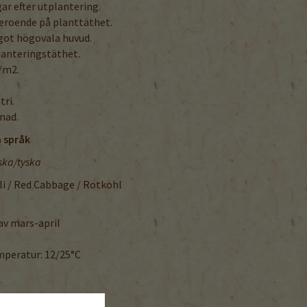
r efter utplantering.
beroende på planttäthet.
ågot högovala huvud.
lanteringstäthet.
./m2.
tri.
nad.
 språk
ska/tyska
li / Red Cabbage / Rotkohl
 av mars-april
peratur: 12/25°C