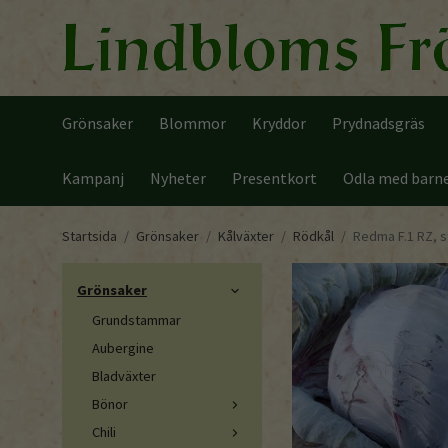
Grönsaker
Blommor
Kryddor
Prydnadsgräs
Kampanj
Nyheter
Presentkort
Odla med barn
Startsida
/
Grönsaker
/
Kålväxter
/
Rödkål
/
Redma F.1 RZ, s
Grönsaker
Grundstammar
Aubergine
Bladväxter
Bönor
Chili