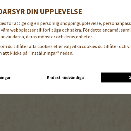
1000 frön=1M= 2,8-5,5 g
DARSYR DIN UPPLEVELSE
kies för att ge dig en personlig shoppingupplevelse, personanpas
Tyvärr ingår inte denna prod
a våra webbplatser tillförlitliga och säkra. För detta ändamål samla
användarna, deras mönster och deras enheter.
Till butikens startsida »
om du tillåter alla cookies eller välj vilka cookies du tillåter och vil
 att klicka på "Inställningar" nedan.
Sitemap »
ningar
Endast nödvändiga
O