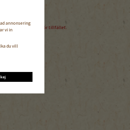
sad annonsering
ukt i vårt sortiment för tillfället.
r vi in
ka du vill
kej