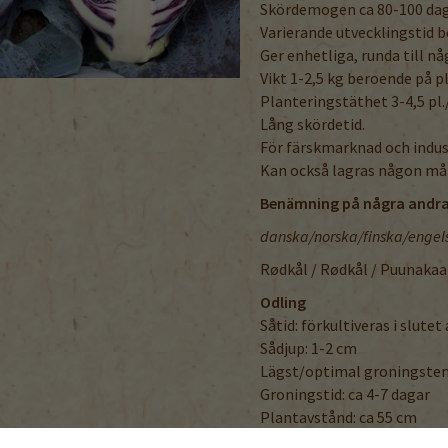
Skördemogen ca 80-100 daga
Varierande utvecklingstid 
Ger enhetliga, runda till n
Vikt 1-2,5 kg beroende på p
Planteringstäthet 3-4,5 pl
Lång skördetid.
För färskmarknad och indus
Kan också lagras någon må
Benämning på några andra
danska/norska/finska/engel
Rødkål / Rødkål / Puunakaa
Odling
Såtid: förkultiveras i slutet
Sådjup: 1-2 cm
Lägst/optimal groningstem
Groningstid: ca 4-7 dagar
Plantavstånd: ca 55 cm
Radavstånd: ca 65 cm