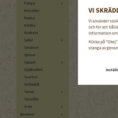
Pumpa
VI SKRÄD
Rotselleri
Rädisa
Vi använder coo
Rättika
och för att håll
information om 
Rödbeta
Sallat
Klicka på "Okej" 
stänga av genom
Smultron
Spenat
Squash
Stjälkselleri
Inställ
Svartrot
Sötfänkål
Tomat
Tomatillo
Ärter
Blommor