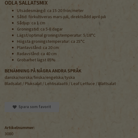
ODLA SALLATSMIX
Utsädesmängd: ca 15-20 frön/meter
Såtid: förkultiveras mars-juli, direktsådd april-juli
Sådjup: ca 1 cm
Groningstid: ca 5-8 dagar
Lägst/optimal groningstemperatur: 5/18°C
Högsta groningstemperatur: ca 25°C
Plantavstånd: ca 20 cm
Radavstånd: ca 40 cm
Grobarhet lägst 85%
BENÄMNING PÅ NÅGRA ANDRA SPRÅK
danska/norska/finska/engelska/tyska
Bladsalat / Pluksalat / Lehtisalaatti / Leaf Lettuce / Blattsalat
Spara som favorit
Artikelnummer:
3080