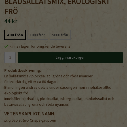
BLADSALLATSMIX, EKOLOGISKT
FRÖ
44 kr
400 frön
1000 frön
5000 frön
Finns i lager för omgående leverans
Lägg i varukorgen
Produktbeskrivning:
En sallatsmix av plocksallat i gröna och röda nyanser.
Skördefärdig efter ca 80 dagar.
Blandningen ändras delvis under säsongen men innehåller alltid
ekologiskt frö.
Innehåller bladsallat, plocksallat, isbergssallat, ekbladssallat och
bataviasallat i gröna och röda nyanser.
VETENSKAPLIGT NAMN
Lactuca sativa
Crispa-gruppen