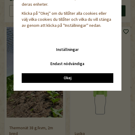
deras enheter.
Läs mer
Köp nu
Läs mer
Köp nu
Klicka på "Okej" om du tillåter alla cookies eller
välj vilka cookies du tillåter och vilka du vill stänga
av genom att klicka på "Inställningar" nedan.
Inställningar
Endast nödvändiga
Okej
Thermonät 38 g/kvm, 2m
bred
Lucko