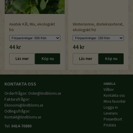
Asiatisk Kål, Mix, ekologiskt
Wintersonne, storlekssorterat,
frö
ekologiskt frö
44 kr
44 kr
Läs mer
Köp nu
Läs mer
Köp nu
KONTAKTA OSS
HANDLA
Villkor
Orderfrågor:
Order@lindbloms.se
Kontakta oss
Fakturafrågor:
Mina favoriter
Ekonomi@lindbloms.se
Logga in
Odlingsfrågor:
Leverans
Kontakt@lindbloms.se
Presentkort
Prislista
Tel.
0414-70880