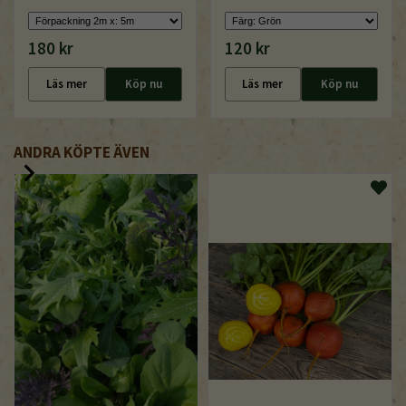
180 kr
120 kr
Läs mer
Köp nu
Läs mer
Köp nu
ANDRA KÖPTE ÄVEN