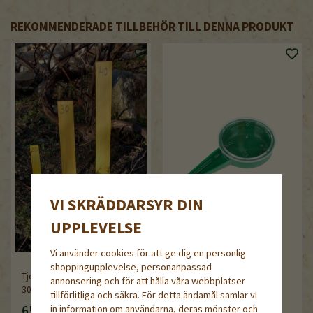
REKOMMENDERADE TILLBEHÖR TILL DENNA PRODUKT
VI SKRÄDDARSYR DIN
UPPLEVELSE
Vi använder cookies för att ge dig en personlig
shoppingupplevelse, personanpassad
Tjocka sticketiketter av trä,
annonsering och för att hålla våra webbplatser
30 cm, 10-pack
Sådosa
tillförlitliga och säkra. För detta ändamål samlar vi
in information om användarna, deras mönster och
65 kr
39 kr