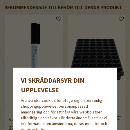
REKOMMENDERADE TILLBEHÖR TILL DENNA PRODUKT
VI SKRÄDDARSYR DIN
UPPLEVELSE
Vi använder cookies för att ge dig en personlig
shoppingupplevelse, personanpassad
QuickPot QPD 60 /5,5R
annonsering och för att hålla våra webbplatser
tillförlitliga och säkra. För detta ändamål samlar vi
Garden Marker Artline
in information om användarna, deras mönster och
32 kr
79 kr
deras enheter.