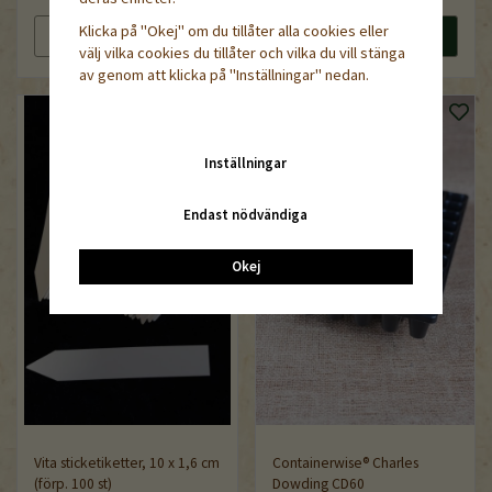
Klicka på "Okej" om du tillåter alla cookies eller
Läs mer
Köp nu
Läs mer
Köp nu
välj vilka cookies du tillåter och vilka du vill stänga
av genom att klicka på "Inställningar" nedan.
Inställningar
Endast nödvändiga
Okej
Vita sticketiketter, 10 x 1,6 cm
Containerwise® Charles
(förp. 100 st)
Dowding CD60