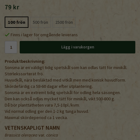
79 kr
100 frön
500 frön
2500 frön
Finns i lager för omgående leverans
Lägg i varukorgen
Produktbeskrivning:
Sonsma är en väldigt tidig spetskål som kan odlas tätt för minikål.
Storlekssorterat frö.
Huvudkål, nära besläktad med vitkål men med konisk huvudform.
Skördefärdig ca 58-60 dagar efter utplantering.
Sonsma är en extremt tidig spetskål för odling hela säsongen.
Den kan också odlas mycket tätt för minikål, vikt 500-800 g.
Då bör planttätheten vara 7,5-10pl./kvm.
Vid normal odling ger den 1-2 kg tunga huvud.
Maximal skördeperiod ca 1 vecka.
VETENSKAPLIGT NAMN
Brassica oleracea
var
. conica