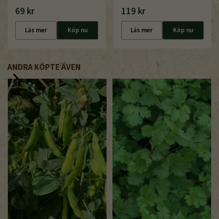
69 kr
119 kr
Läs mer
Köp nu
Läs mer
Köp nu
ANDRA KÖPTE ÄVEN