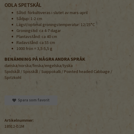
ODLA SPETSKÅL
Såtid: förkultiveras i slutet av mars-april
Sådjup: 1-2 cm
Lägst/optimal groningstemperatur: 12/25°C
Groningstid: ca 4-7 dagar
Plantavstånd: ca 40 cm
Radavstånd: ca 55 cm
1000 frön = 3,5-5,5 g
BENÄMNING PÅ NÅGRA ANDRA SPRÅK
danska/norska/finska/engelska/tyska
Spidskål / Spisskål / Suippokalli / Pointed headed Cabbage /
Spitzkohl
Spara som favorit
Artikelnummer:
18912-0.1M