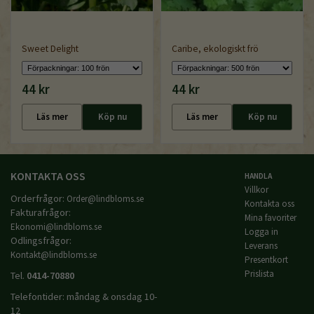
Sweet Delight
Caribe, ekologiskt frö
44 kr
44 kr
Läs mer
Köp nu
Läs mer
Köp nu
KONTAKTA OSS
HANDLA
Villkor
Orderfrågor:
Order@lindbloms.se
Kontakta oss
Fakturafrågor:
Mina favoriter
Ekonomi@lindbloms.se
Logga in
Odlingsfrågor:
Leverans
Kontakt@lindbloms.se
Presentkort
Prislista
Tel.
0414-70880
Telefontider: måndag & onsdag 10-
12