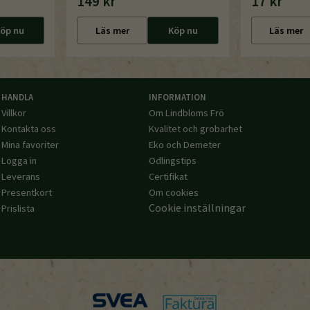
149 kr
17 kr
öp nu
Läs mer
Köp nu
Läs mer
HANDLA
INFORMATION
Villkor
Om Lindbloms Frö
Kontakta oss
Kvalitet och grobarhet
Mina favoriter
Eko och Demeter
Logga in
Odlingstips
Leverans
Certifikat
Presentkort
Om cookies
Cookie inställningar
Prislista