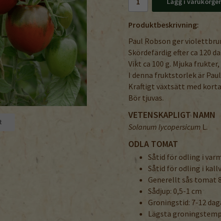
Lägg i varukorge
Produktbeskrivning:
Paul Robson ger violettbr
Skördefärdig efter ca 120 da
Vikt ca 100 g. Mjuka frukte
I denna fruktstorlek är Pau
Kraftigt växtsätt med korta
Bör tjuvas.
VETENSKAPLIGT NAMN
t
Solanum lycopersicum
L.
ODLA TOMAT
Såtid för odling i va
Såtid för odling i kal
Generellt sås tomat 8
Sådjup: 0,5-1 cm
Groningstid: 7-12 dag
Lägsta groningstempe