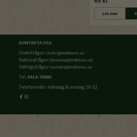
69 kr
Läs mer
K
KONTAKTA OSS
Orderfrågor:
Order@lindbloms.se
Fakturafrågor:
Ekonomi@lindbloms.se
Odlingsfrågor:
Kontakt@lindbloms.se
Tel.
0414-70880
Telefontider: måndag & onsdag 10-12