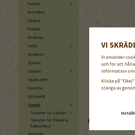
Pumpa
Rotselleri
Rädisa
Rättika
Rödbeta
VI SKRÄD
Sallat
Smultron
Vi använder coo
Spenat
och för att håll
information om 
Squash
Stjälkselleri
Klicka på "Okej" 
stänga av genom
Svartrot
Sötfänkål
Tomat
Tomater för växthus
Inställ
REKOMMENDERADE 
Tomater för friland &
kallväxthus
Tomatillo