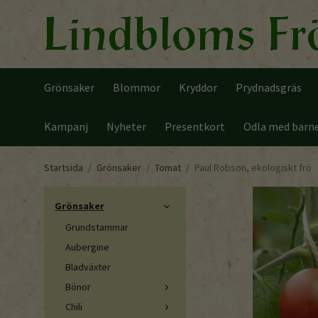
Grönsaker
Blommor
Kryddor
Prydnadsgräs
Kampanj
Nyheter
Presentkort
Odla med barn
Startsida
/
Grönsaker
/
Tomat
/
Paul Robson, ekologiskt frö
Grönsaker
Grundstammar
Aubergine
Bladväxter
Bönor
Chili