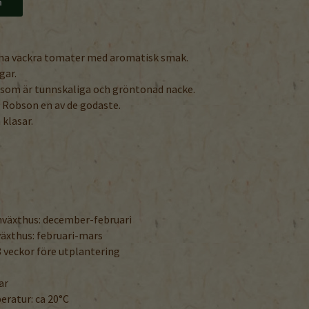
n
una vackra tomater med aromatisk smak.
gar.
r, som är tunnskaliga och gröntonad nacke.
l Robson en av de godaste.
 klasar.
rmväxthus: december-februari
lväxthus: februari-mars
 veckor före utplantering
ar
ratur: ca 20°C