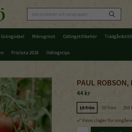
Gröngödsel
Mikrogrönt
Odlingstillbehör
Trädgårdstil
en
Prislista 2026
Odlingstips
PAUL ROBSON, 
44 kr
10 frön
50 frön
250 
Finns i lager för omgåen