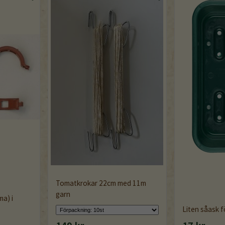
Tomatkrokar 22cm med 11m
garn
a) i
Liten såask 