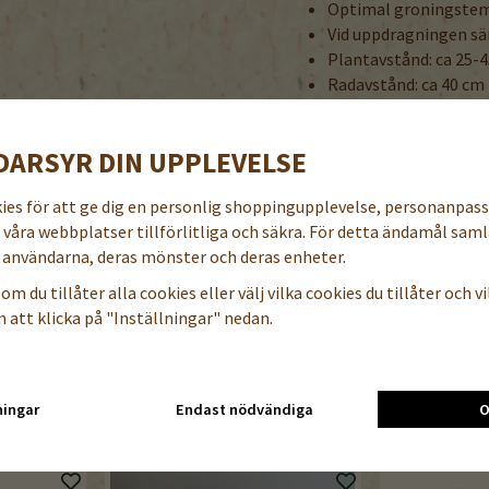
Optimal groningstem
Vid uppdragningen sän
Plantavstånd: ca 25-
Radavstånd: ca 40 cm 
Grobarhet lägst 80% 
Denna sort ska tjuvas. Kni
DARSYR DIN UPPLEVELSE
En regelbunden tjuvning oc
enhetligare.
kies för att ge dig en personlig shoppingupplevelse, personanpas
Se till att hålla ventilering
a våra webbplatser tillförlitliga och säkra. För detta ändamål samla
Avblada i tid.
användarna, deras mönster och deras enheter.
BENÄMNING PÅ NÅGRA AND
om du tillåter alla cookies eller välj vilka cookies du tillåter och vil
danska / norska / finska / e
 att klicka på "Inställningar" nedan.
Tomat / Tomat / Tomaatti
ningar
Endast nödvändiga
O
TILLBEHÖR TILL DENNA PRODUKT