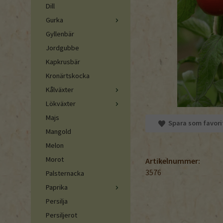
Dill
Gurka
Gyllenbär
Jordgubbe
Kapkrusbär
Kronärtskocka
Kålväxter
Lökväxter
Majs
Spara som favori
Mangold
Melon
Morot
Artikelnummer:
3576
Palsternacka
Paprika
Persilja
Persiljerot