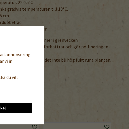
peratur: 22-25°C
ks gradvis temperaturen till 18°C.
45 cm
i dubbelrad
för frökonstanta sorter
psa bort skott som kommer i grenvecken.
h skakning av plantan förbättrar och gör pollineringen
sad annonsering
 god i växthuset och låt det inte bli hög fukt runt plantan.
r vi in
RA SPRÅK
ka du vill
ngelska / tyska
 / Tomato / Tomaten
kej