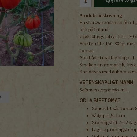
Lägg i varukorge
Produktbeskrivning:
En starkväxande och otrolig
och på friland.
Utvecklingstid ca. 110-130 
Frukten blir 150-300g, med
tomat.
God både i matlagning och fä
Smaken är aromatisk, frisk 
Kan drivas med dubbla skot
VETENSKAPLIGT NAMN
Solanum lycopersicum
L.
t
ODLA BIFFTOMAT
Generellt sås tomat 8
Sådjup: 0,5-1 cm
Groningstid: 7-12 dag
Lägsta groningstempe
Optimal groningstem