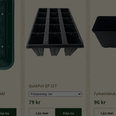
QuickPot QP 15T
ådd
Fyrkantskruk
79 kr
96 kr
öp nu
Läs mer
Köp nu
Läs mer