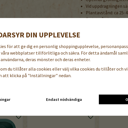
Vid uppdragningen sän
Plantavstånd: ca 25-
Radavstånd: ca 40 cm 
Grobarhet lägst 88%.
DARSYR DIN UPPLEVELSE
Denna sort ska tjuvas. En r
och gör pollineringen enhet
kies för att ge dig en personlig shoppingupplevelse, personanpas
Se till att hålla ventilering
a våra webbplatser tillförlitliga och säkra. För detta ändamål samla
Avblada i tid.
användarna, deras mönster och deras enheter.
BENÄMNING PÅ NÅGRA A
om du tillåter alla cookies eller välj vilka cookies du tillåter och vil
danska / norska / finska / e
 att klicka på "Inställningar" nedan.
Tomat / Tomat / Tomaatti
ningar
Endast nödvändiga
O
TILLBEHÖR TILL DENNA PRODUKT