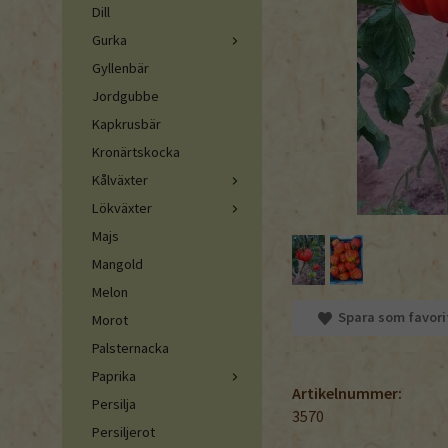
Dill
Gurka
Gyllenbär
Jordgubbe
Kapkrusbär
Kronärtskocka
Kålväxter
Lökväxter
Majs
Mangold
Melon
Spara som favori
Morot
Palsternacka
Paprika
Artikelnummer:
Persilja
3570
Persiljerot