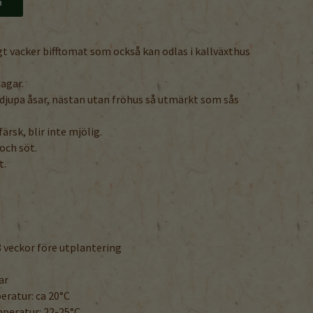
n
t vacker bifftomat som också kan odlas i kallväxthus
dagar.
 djupa åsar, nästan utan fröhus så utmärkt som sås
rsk, blir inte mjölig.
och söt.
t.
 veckor före utplantering
ar
ratur: ca 20°C
peratur: 22-25°C