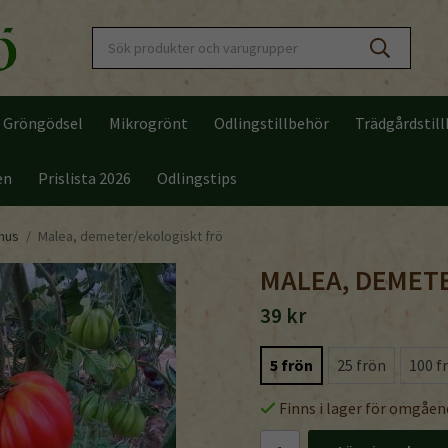
Gröngödsel
Mikrogrönt
Odlingstillbehör
Trädgårdstil
en
Prislista 2026
Odlingstips
thus
/
Malea, demeter/ekologiskt frö
MALEA, DEMET
39 kr
5 frön
25 frön
100 f
Finns i lager för omgåen