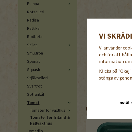
Pumpa
Rotselleri
Rädisa
Rättika
VI SKRÄD
Rödbeta
Sallat
Vi använder coo
Smultron
och för att håll
information om 
Spenat
Squash
Klicka på "Okej" 
stänga av genom
Stjälkselleri
Svartrot
Sötfänkål
Inställ
Tomat
REKOMMENDERADE 
Tomater för växthus
Tomater för friland &
kallväxthus
Tomatillo