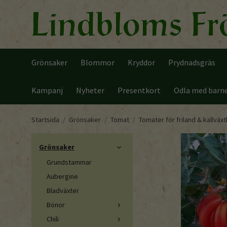
Grönsaker
Blommor
Kryddor
Prydnadsgräs
Kampanj
Nyheter
Presentkort
Odla med barn
Startsida
/
Grönsaker
/
Tomat
/
Tomater för friland & kallväx
Grönsaker
Grundstammar
Aubergine
Bladväxter
Bönor
Chili