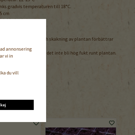
ks gradvis temperaturen till 18°C.
45 cm
i dubbelrad
egelbunden tjuvning och skakning av plantan förbättrar
ligare.
sad annonsering
 god i växthuset och låt det inte bli hög fukt runt plantan.
r vi in
NDRA SPRÅK
ka du vill
ngelska / tyska
 / Tomato / Tomaten
kej