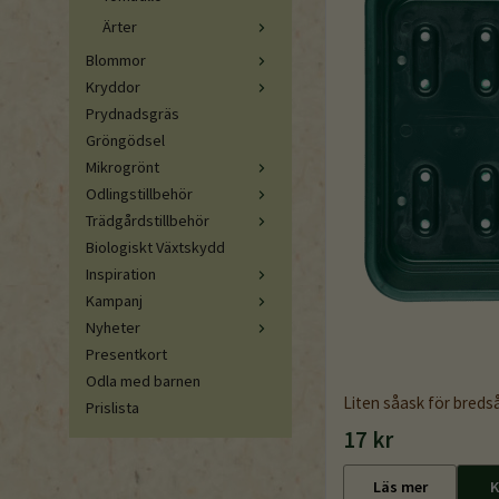
Ärter
Blommor
Kryddor
Prydnadsgräs
Gröngödsel
Mikrogrönt
Odlingstillbehör
Trädgårdstillbehör
Biologiskt Växtskydd
Inspiration
Kampanj
Nyheter
Presentkort
Odla med barnen
Liten såask för breds
Prislista
17 kr
Läs mer
K