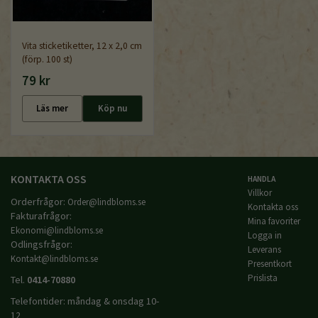
Vita sticketiketter, 12 x 2,0 cm
(förp. 100 st)
79 kr
Läs mer
Köp nu
KONTAKTA OSS
HANDLA
Villkor
Orderfrågor:
Order@lindbloms.se
Kontakta oss
Fakturafrågor:
Mina favoriter
Ekonomi@lindbloms.se
Logga in
Odlingsfrågor:
Leverans
Kontakt@lindbloms.se
Presentkort
Prislista
Tel.
0414-70880
Telefontider: måndag & onsdag 10-
12