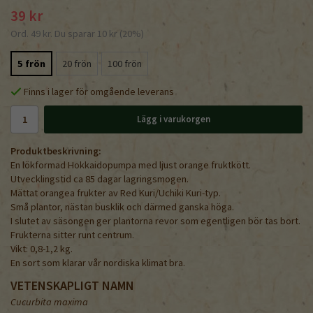
39 kr
Ord.
49 kr
. Du sparar
10 kr
(
20
%)
5 frön
20 frön
100 frön
Finns i lager för omgående leverans
Lägg i varukorgen
Produktbeskrivning:
En lökformad Hokkaidopumpa med ljust orange fruktkött.
Utvecklingstid ca 85 dagar lagringsmogen.
Mättat orangea frukter av Red Kuri/Uchiki Kuri-typ.
Små plantor, nästan busklik och därmed ganska höga.
I slutet av säsongen ger plantorna revor som egentligen bör tas bort.
Frukterna sitter runt centrum.
Vikt: 0,8-1,2 kg.
En sort som klarar vår nordiska klimat bra.
VETENSKAPLIGT NAMN
Cucurbita maxima