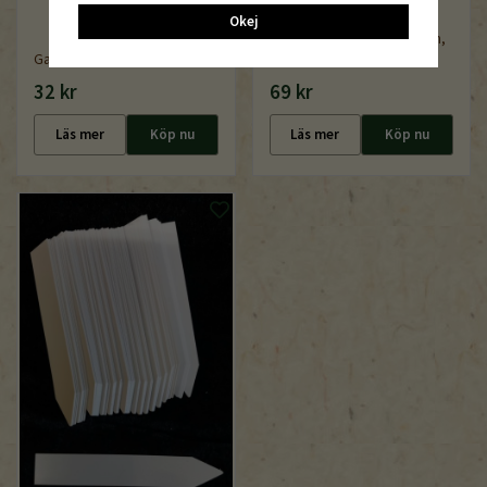
Okej
Underställsbricka QP Dänen,
Garden Marker Artline
310 x 530 mm
32 kr
69 kr
Läs mer
Köp nu
Läs mer
Köp nu