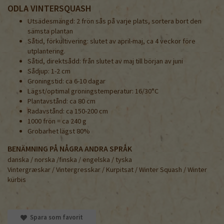
ODLA VINTERSQUASH
Utsädesmängd: 2 frön sås på varje plats, sortera bort den
sämsta plantan
Såtid, förkultivering: slutet av april-maj, ca 4 veckor före
utplantering.
Såtid, direktsådd: från slutet av maj till början av juni
Sådjup: 1-2 cm
Groningstid: ca 6-10 dagar
Lägst/optimal groningstemperatur: 16/30°C
Plantavstånd: ca 80 cm
Radavstånd: ca 150-200 cm
1000 frön = ca 240 g
Grobarhet lägst 80%
BENÄMNING PÅ NÅGRA ANDRA SPRÅK
danska / norska /finska / engelska / tyska
Vintergræskar / Vintergresskar / Kurpitsat / Winter Squash / Winter
kürbis
Spara som favorit