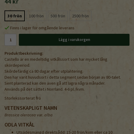
44 kr
30 frön
100 frön
500 frön
2500 frön
Finns i lager för omgående leverans
Lägg i varukorgen
Produktbeskrivning:
Castello är en medeltidig vitkålssort som har mycket lång
skördeperiod.
Skördefärdig ca 80 dagar efter utplantering.
Den har varit huvudsort i detta segment sedan början av 80-talet.
Sent planterad kan den även gå att lagra några månader.
Används på det sättet i Norrland. 4-6 pl./kvm.
Storlekssorterat frö
VETENSKAPLIGT NAMN
Brassica oleracea
var
. alba
ODLA VITKÅL
Utsädesmängd direktsådd: 15-20 frön/kvm eller ca 10