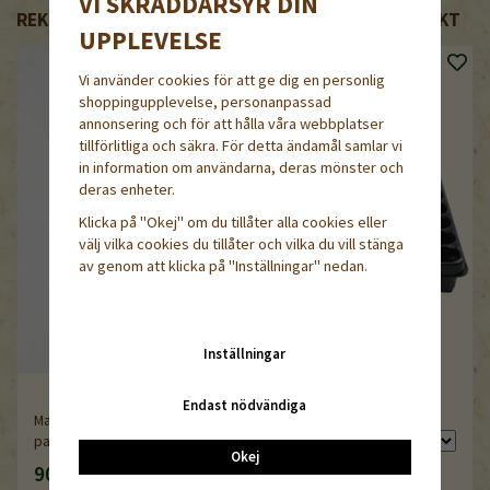
VI SKRÄDDARSYR DIN
REKOMMENDERADE TILLBEHÖR TILL DENNA PRODUKT
UPPLEVELSE
Vi använder cookies för att ge dig en personlig
shoppingupplevelse, personanpassad
annonsering och för att hålla våra webbplatser
tillförlitliga och säkra. För detta ändamål samlar vi
in information om användarna, deras mönster och
deras enheter.
Klicka på "Okej" om du tillåter alla cookies eller
välj vilka cookies du tillåter och vilka du vill stänga
av genom att klicka på "Inställningar" nedan.
Inställningar
Endast nödvändiga
QuickPot QPD 60 /5,5R
Markankare, U-krampa, 20-
pack
Okej
90 kr
79 kr