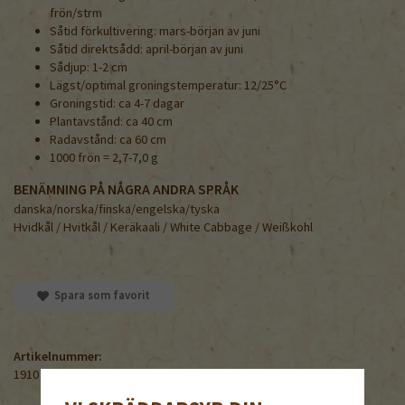
frön/strm
Såtid förkultivering: mars-början av juni
Såtid direktsådd: april-början av juni
Sådjup: 1-2 cm
Lägst/optimal groningstemperatur: 12/25°C
Groningstid: ca 4-7 dagar
Plantavstånd: ca 40 cm
Radavstånd: ca 60 cm
1000 frön = 2,7-7,0 g
BENÄMNING PÅ NÅGRA ANDRA SPRÅK
danska/norska/finska/engelska/tyska
Hvidkål / Hvitkål / Keräkaali / White Cabbage / Weißkohl
Spara som favorit
Artikelnummer:
1910