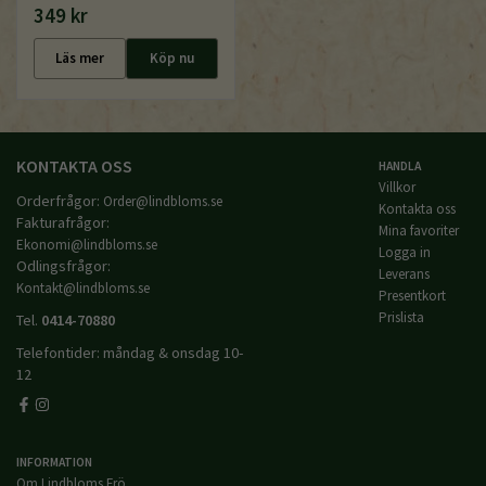
349 kr
Läs mer
Köp nu
KONTAKTA OSS
HANDLA
Villkor
Orderfrågor:
Order@lindbloms.se
Kontakta oss
Fakturafrågor:
Mina favoriter
Ekonomi@lindbloms.se
Logga in
Odlingsfrågor:
Leverans
Kontakt@lindbloms.se
Presentkort
Prislista
Tel.
0414-70880
Telefontider: måndag & onsdag 10-
12
INFORMATION
Om Lindbloms Frö