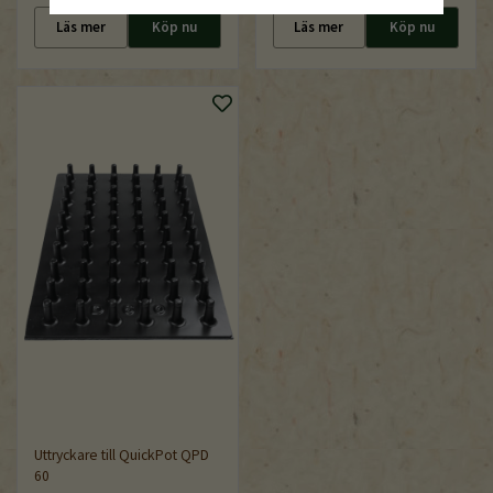
Läs mer
Köp nu
Läs mer
Köp nu
Uttryckare till QuickPot QPD
60