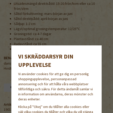
Utsädesmängd direktsådd: 15-20 frön/kvm eller ca 10
frön/strm
Såtid förkultivering: mars-början av juni
Såtid direktsådd: april-början av juni
Sådjup: 1-2 cm
Lägst/optimal groningstemperatur: 12/25°C
Groningstid: ca 4-7 dagar
Plantavstånd: ca 40 cm
Radavstånd: ca 55 cm
1000 frön = 2,7-7,0 g
VI SKRÄDDARSYR DIN
BENÄMNING PÅ NÅGRA ANDRA SPRÅK
danska/norska/finska/engelska/tyska
UPPLEVELSE
Hvidkål / Hvitkål / Keräkaali / White Cabbage / Weißkohl
Vi använder cookies för att ge dig en personlig
shoppingupplevelse, personanpassad
annonsering och för att hålla våra webbplatser
Spara som favorit
tillförlitliga och säkra. För detta ändamål samlar vi
in information om användarna, deras mönster och
deras enheter.
Artikelnummer:
Klicka på "Okej" om du tillåter alla cookies eller
19012-0.1M
välj vilka cookies du tillåter och vilka du vill stänga