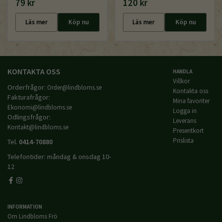
79 kr
120 kr
Läs mer
Köp nu
Läs mer
Köp nu
KONTAKTA OSS
HANDLA
Villkor
Orderfrågor:
Order@lindbloms.se
Kontakta oss
Fakturafrågor:
Mina favoriter
Ekonomi@lindbloms.se
Logga in
Odlingsfrågor:
Leverans
Kontakt@lindbloms.se
Presentkort
Prislista
Tel.
0414-70880
Telefontider: måndag & onsdag 10-
12
INFORMATION
Om Lindbloms Frö