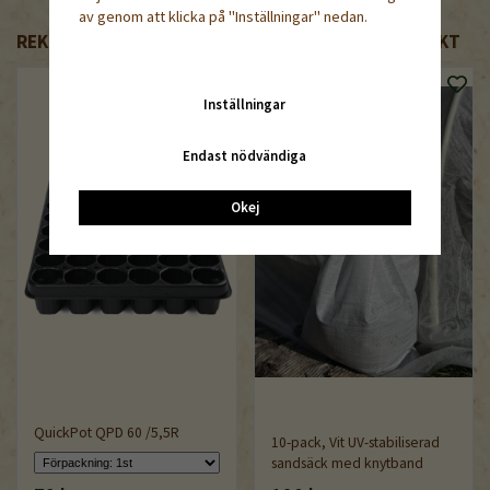
av genom att klicka på "Inställningar" nedan.
REKOMMENDERADE TILLBEHÖR TILL DENNA PRODUKT
Inställningar
Endast nödvändiga
Okej
QuickPot QPD 60 /5,5R
10-pack, Vit UV-stabiliserad
sandsäck med knytband