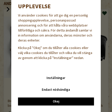
ANDRA KÖPTE ÄVEN
UPPLEVELSE
Vi använder cookies för att ge dig en personlig
shoppingupplevelse, personanpassad
annonsering och för att hålla våra webbplatser
tillförlitliga och säkra. För detta ändamål samlar vi
in information om användarna, deras mönster och
deras enheter.
Klicka på "Okej" om du tillåter alla cookies eller
välj vilka cookies du tillåter och vilka du vill stänga
av genom att klicka på "Inställningar" nedan.
Inställningar
Endast nödvändiga
Bioclips (Bindklämma) i
Okej
bioplast, 50-pack
Rund kruka, 4,5 liter, 10-pack