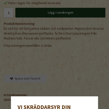
Finns i lager för omgående leverans
Lägg i varukorgen
Produktbeskrivning:
En stril för att lätt vattna sådder och småplantor. Munstycket skruvas
direkt på en återvunnen petflaska. Ta först bort plastringen från
flaskans hals. Passar alla storlekars petflaskor.
Förpackningen innehåller 2 strilar.
Spara som favorit
Artikelnummer:
880017
VI SKRÄDDARSYR DIN