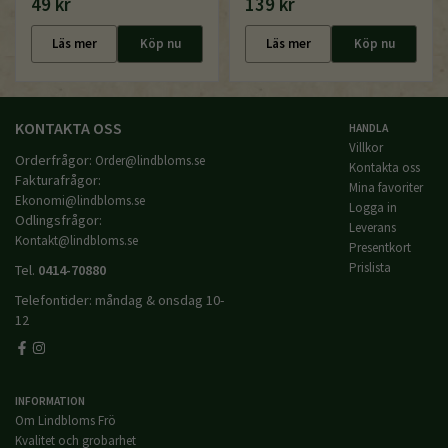
49 kr
139 kr
Läs mer
Köp nu
Läs mer
Köp nu
KONTAKTA OSS
HANDLA
Villkor
Orderfrågor:
Order@lindbloms.se
Kontakta oss
Fakturafrågor:
Mina favoriter
Ekonomi@lindbloms.se
Logga in
Odlingsfrågor:
Leverans
Kontakt@lindbloms.se
Presentkort
Prislista
Tel.
0414-70880
Telefontider: måndag & onsdag 10-
12
INFORMATION
Om Lindbloms Frö
Kvalitet och grobarhet