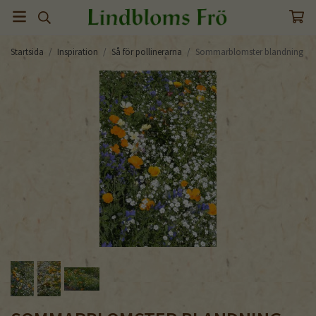
Startsida
/
Inspiration
/
Så för pollinerarna
/
Sommarblomster blandning