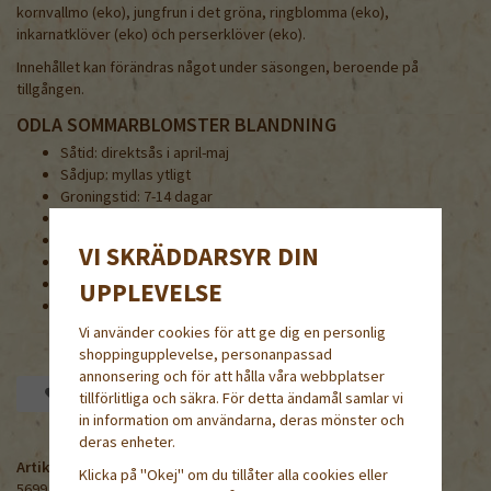
kornvallmo (eko), jungfrun i det gröna, ringblomma (eko),
inkarnatklöver (eko) och perserklöver (eko).
Innehållet kan förändras något under säsongen, beroende på
tillgången.
ODLA SOMMARBLOMSTER BLANDNING
Såtid: direktsås i april-maj
Sådjup: myllas ytligt
Groningstid: 7-14 dagar
Plantavstånd: tätt
Höjd: 50-70 cm
VI SKRÄDDARSYR DIN
Användning: rabatt, snitt
Blomningstid: juni-oktober
UPPLEVELSE
Läge: sol
Vi använder cookies för att ge dig en personlig
shoppingupplevelse, personanpassad
annonsering och för att hålla våra webbplatser
Spara som favorit
tillförlitliga och säkra. För detta ändamål samlar vi
in information om användarna, deras mönster och
deras enheter.
Artikelnummer:
Klicka på "Okej" om du tillåter alla cookies eller
5699