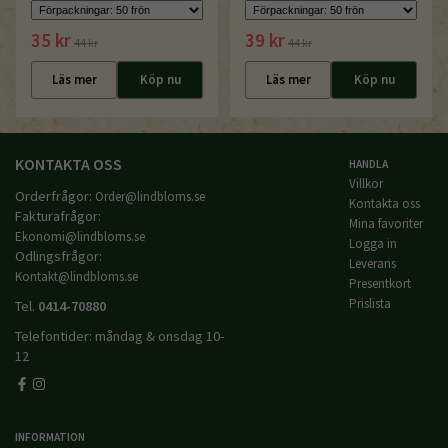
35 kr
39 kr
44 kr
44 kr
Läs mer
Köp nu
Läs mer
Köp nu
KONTAKTA OSS
HANDLA
Villkor
Orderfrågor:
Order@lindbloms.se
Kontakta oss
Fakturafrågor:
Mina favoriter
Ekonomi@lindbloms.se
Logga in
Odlingsfrågor:
Leverans
Kontakt@lindbloms.se
Presentkort
Prislista
Tel.
0414-70880
Telefontider: måndag & onsdag 10-
12
INFORMATION