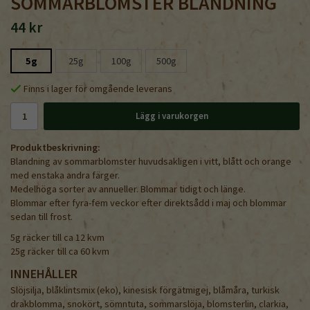
SOMMARBLOMSTER BLANDNING
44 kr
5g
25g
100g
500g
Finns i lager för omgående leverans
Lägg i varukorgen
Produktbeskrivning:
Blandning av sommarblomster
huvudsakligen i vitt, blått och orange
med enstaka andra färger.
Medelhöga sorter av annueller. Blommar tidigt och länge.
Blommar efter fyra-fem veckor efter direktsådd i maj och blommar
sedan till frost.
5g räcker till ca 12 kvm
25g räcker till ca 60 kvm
INNEHÅLLER
Slöjsilja, blåklintsmix (eko), kinesisk förgätmigej, blåmåra, turkisk
drakblomma, snokört, sömntuta, sommarslöja, blomsterlin, clarkia,