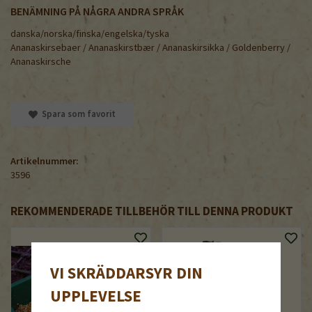
BENÄMNING PÅ NÅGRA ANDRA SPRÅK
danska/norska/finska/engelska/tyska
Ananaskirsebaer / Ananaskirstbær / Ananaskirsikka / Goldenberry /
Ananaskirsche
Spara som favorit
Artikelnummer:
3596
REKOMMENDERADE TILLBEHÖR TILL DENNA PRODUKT
VI SKRÄDDARSYR DIN
UPPLEVELSE