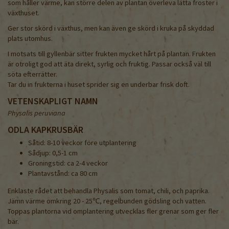
som håller värme, kan större delen av plantan överleva lätta froster i
växthuset.
Ger stor skörd i växthus, men kan även ge skörd i kruka på skyddad
plats utomhus.
I motsats till gyllenbär sitter frukten mycket hårt på plantan. Frukten
är otroligt god att äta direkt, syrlig och fruktig. Passar också väl till
söta efterrätter.
Tar du in frukterna i huset sprider sig en underbar frisk doft.
VETENSKAPLIGT NAMN
Physalis peruviana
ODLA KAPKRUSBÄR
Såtid: 8-10 veckor före utplantering
Sådjup: 0,5-1 cm
Groningstid: ca 2-4 veckor
Plantavstånd: ca 80 cm
Enklaste rådet att behandla Physalis som tomat, chili, och paprika.
Jämn värme omkring 20 - 25℃, regelbunden gödsling och vatten.
Toppas plantorna vid omplantering utvecklas fler grenar som ger fler
bär.