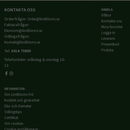
KONTAKTA OSS
HANDLA
Villkor
Orderfrågor:
Order@lindbloms.se
Kontakta oss
Fakturafrågor:
Mina favoriter
Ekonomi@lindbloms.se
Logga in
Odlingsfrågor:
Leverans
Kontakt@lindbloms.se
Presentkort
Prislista
Tel.
0414-70880
Telefontider: måndag & onsdag 10-
12
INFORMATION
Om Lindbloms Frö
Kvalitet och grobarhet
Eko och Demeter
Odlingstips
Certifikat
Om cookies
Cookie inställningar