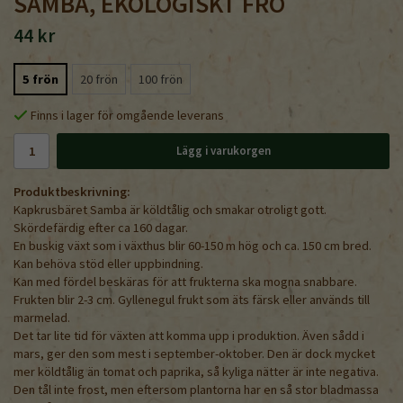
SAMBA, EKOLOGISKT FRÖ
44 kr
5 frön
20 frön
100 frön
Finns i lager för omgående leverans
Lägg i varukorgen
Produktbeskrivning:
Kapkrusbäret Samba är köldtålig och smakar otroligt gott.
Skördefärdig efter ca 160 dagar.
En buskig växt som i växthus blir 60-150 m hög och ca. 150 cm bred.
Kan behöva stöd eller uppbindning.
Kan med fördel beskäras för att frukterna ska mogna snabbare.
Frukten blir 2-3 cm. Gyllenegul frukt som äts färsk eller används till
marmelad.
Det tar lite tid för växten att komma upp i produktion. Även sådd i
mars, ger den som mest i september-oktober. Den är dock mycket
mer köldtålig än tomat och paprika, så kyliga nätter är inte negativa.
Den tål inte frost, men eftersom plantorna har en så stor bladmassa