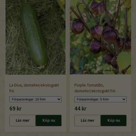
La Diva, demeter/ekologiskt
Purple Tomatillo,
frö
demeter/ekologiskt frö
69 kr
44 kr
Läs mer
Köp nu
Läs mer
Köp nu