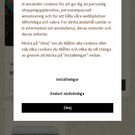
Vi använder cookies för att ge dig en personlig
shoppingupplevelse, personanpassad
annonsering och för att hålla våra webbplatser
tillförlitliga och säkra. För detta ändamål samlar vi
in information om användarna, deras mönster och
deras enheter.
Klicka på "Okej" om du tillåter alla cookies eller
välj vilka cookies du tillåter och vilka du vill stänga
av genom att klicka på "Inställningar" nedan.
Vermikulit fin, 1-3 mm, 5liter
Värmematta 55 x 35 cm
99 kr
599 kr
Inställningar
Läs mer
Köp nu
Läs mer
Köp nu
Endast nödvändiga
Okej