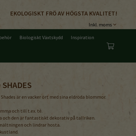
EKOLOGISKT FRÖ AV HÖGSTA KVALITET!
lbehör
Biologiskt Växtskydd
Inspiration
 SHADES
Shades är en vacker ört med sina eldröda blommor.
ma och till t.ex. té.
och den är fantastiskt dekorativ på tallriken.
ältningen och lindrar hosta.
 kustland.