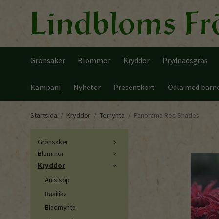
Grönsaker
Blommor
Kryddor
Prydnadsgräs
Kampanj
Nyheter
Presentkort
Odla med barn
Startsida
/
Kryddor
/
Temynta
/
Panorama Red Shades
Grönsaker
Blommor
Kryddor
Anisisop
Basilika
Bladmynta