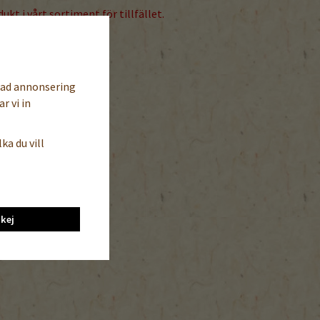
ukt i vårt sortiment för tillfället.
sad annonsering
r vi in
ka du vill
kej