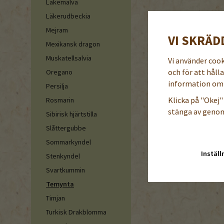
Läkemalva
Läkerudbeckia
Mejram
VI SKRÄD
Mexikansk dragon
Muskatellsalvia
Vi använder coo
och för att håll
Oregano
information om 
Persilja
Klicka på "Okej" 
Rosmarin
stänga av genom
Sibirisk hjärtstilla
Slåttergubbe
Sommarkyndel
Inställ
Stenkyndel
Svartkummin
Temynta
Timjan
Turkisk Drakblomma