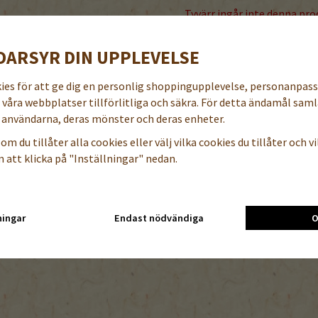
Tyvärr ingår inte denna prod
Till butikens startsida »
DARSYR DIN UPPLEVELSE
Sitemap »
kies för att ge dig en personlig shoppingupplevelse, personanpas
a våra webbplatser tillförlitliga och säkra. För detta ändamål samla
användarna, deras mönster och deras enheter.
om du tillåter alla cookies eller välj vilka cookies du tillåter och vil
 att klicka på "Inställningar" nedan.
ningar
Endast nödvändiga
O