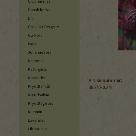
Citronmeliss
Dansk körvel
Dill
Grekiskt Bergste
Gurkört
Isop
Johannesört
Kamomill
Kattmynta
Koriander
Artikelnummer:
Kryddfänkål
38570-0.2M
Kryddsalvia
Kryddtagetes
Kummin
Lavendel
Libbsticka