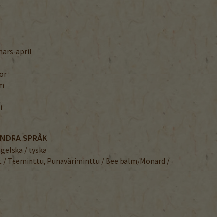
 mars-april
kor
cm
i
ANDRA SPRÅK
ngelska / tyska
 / Teeminttu, Punaväriminttu / Bee balm/Monard /