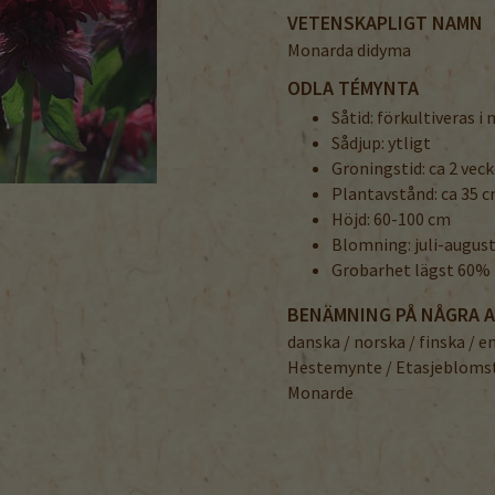
VETENSKAPLIGT NAMN
Monarda didyma
ODLA TÉMYNTA
Såtid: förkultiveras i
Sådjup: ytligt
Groningstid: ca 2 vec
Plantavstånd: ca 35 
Höjd: 60-100 cm
Blomning: juli-august
Grobarhet lägst 60%
BENÄMNING PÅ NÅGRA 
danska / norska / finska / e
Hestemynte / Etasjeblomst
Monarde