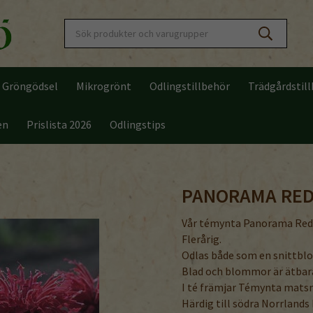
Gröngödsel
Mikrogrönt
Odlingstillbehör
Trädgårdstil
en
Prislista 2026
Odlingstips
PANORAMA RED
Vår témynta Panorama Red 
Flerårig.
Odlas både som en snittblom
Blad och blommor är ätbara 
I té främjar Témynta matsm
Härdig till södra Norrlands