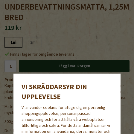
UNDERBEVATTNINGSMATTA, 1,25M
BRED
119 kr
1m
3m
Finns i lager för omgående leverans
Lägg i varukorgen
Produktbeskrivning:
VI SKRÄDDARSYR DIN
Kapillärmattan passar bra att tillskuren läggas i odlingsbrickor eller
plantlåda. Alternativt läggs mattan direkt på odlingsbordet under
UPPLEVELSE
krukor och pluggbrätten för jämnare vattenupptagning för växterna.
Material: Grå lump mixad med syntetiskt textil. På ena sidan en
Vi använder cookies för att ge dig en personlig
mycket tunn transparent dränerad plast. Ej nedbrytningsbar.
shoppingupplevelse, personanpassad
annonsering och för att hålla våra webbplatser
300g /kvm. Vattenhållande förmåga 3-4 l /kvm.
tillförlitliga och säkra. För detta ändamål samlar vi
Den tunna plasten har man upp, dvs krukor eller brätten ställs på
in information om användarna, deras mönster och