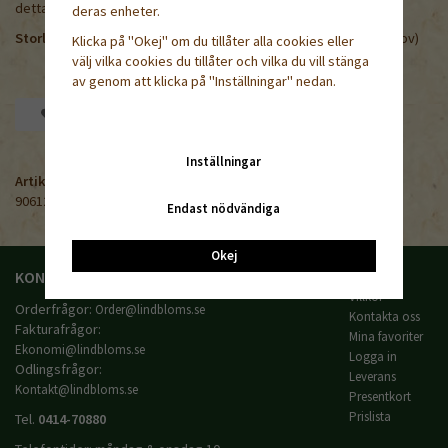
detta.
deras enheter.
Storlek 1,25 x 1 m & 1,25 x 3 m (
Kan tillverkas i 1,25x10m vid behov)
Klicka på "Okej" om du tillåter alla cookies eller
välj vilka cookies du tillåter och vilka du vill stänga
av genom att klicka på "Inställningar" nedan.
Spara som favorit
Inställningar
Artikelnummer:
906121
Endast nödvändiga
Okej
KONTAKTA OSS
HANDLA
Villkor
Orderfrågor:
Order@lindbloms.se
Kontakta oss
Fakturafrågor:
Mina favoriter
Ekonomi@lindbloms.se
Logga in
Odlingsfrågor:
Leverans
Kontakt@lindbloms.se
Presentkort
Prislista
Tel.
0414-70880