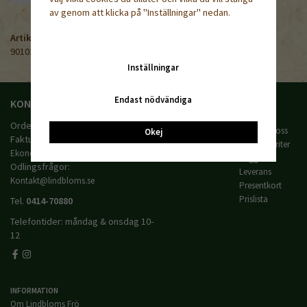
av genom att klicka på "Inställningar" nedan.
Artikelnummer:
901024
Inställningar
Endast nödvändiga
KONTAKTA OSS
HANDLA
Villkor
Orderfrågor:
Order@lindbloms.se
Kontakta oss
Okej
Fakturafrågor:
Mina favoriter
Ekonomi@lindbloms.se
Logga in
Odlingsfrågor:
Leverans
Kontakt@lindbloms.se
Presentkort
Prislista
Tel.
0414-70880
Telefontider: måndag & onsdag 10-
12
INFORMATION
Om Lindbloms Frö