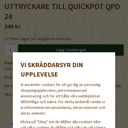
UTTRYCKARE TILL QUICKPOT QPD
24
349 kr
Finns i lager för omgående leverans
Lägg i varukorgen
Produktbeskrivning:
VI SKRÄDDARSYR DIN
Uttryckare till
QuickPot 24
UPPLEVELSE
En platta med kraftiga ca 4 cm höga nabbar.
Vi använder cookies för att ge dig en personlig
När man ställer brättet ovanpå lyfts alla plantor upp ur brättets celler.
shoppingupplevelse, personanpassad
Vikt ca 1kg.
annonsering och för att hålla våra webbplatser
tillförlitliga och säkra. För detta ändamål samlar vi
in information om användarna, deras mönster och
deras enheter.
Klicka på "Okej" om du tillåter alla cookies eller
Spara som favorit
välj vilka cookies du tillåter och vilka du vill stänga