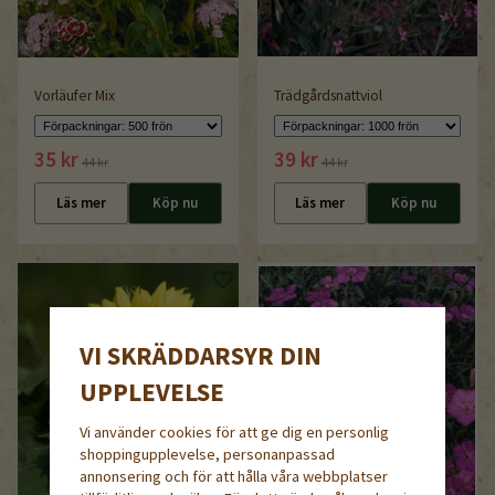
Vorläufer Mix
Trädgårdsnattviol
35 kr
39 kr
44 kr
44 kr
Läs mer
Köp nu
Läs mer
Köp nu
VI SKRÄDDARSYR DIN
UPPLEVELSE
Vi använder cookies för att ge dig en personlig
shoppingupplevelse, personanpassad
annonsering och för att hålla våra webbplatser