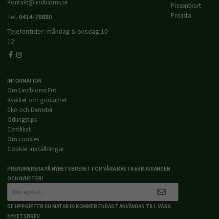
Kontakt@lindbloms.se
Presentkort
Prislista
Tel.
0414-70880
Telefontider: måndag & onsdag 10-
12
INFORMATION
Om Lindbloms Frö
Kvalitet och grobarhet
Eko och Demeter
Odlingstips
Certifikat
Om cookies
Cookie inställningar
PRENUMERERA PÅ NYHETSBREVET FÖR VÅRA BÄSTA ERBJUDANDEN
OCH NYHETER!
DE UPPGIFTER DU MATAR IN KOMMER ENDAST ANVÄNDAS TILL VÅRA
NYHETSBREV.