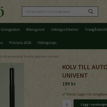
Gröngödsel
Mikrogrönt
Odlingstillbehör
Trädgårdstil
en
Prislista 2026
Odlingstips
lv till automatisk fönsteröppnare Univent
KOLV TILL AU
UNIVENT
199 kr
Finns i lager för omgåen
Lägg i varukorge