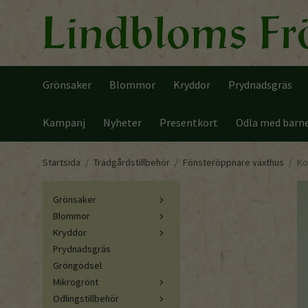
Grönsaker
Blommor
Kryddor
Prydnadsgräs
Kampanj
Nyheter
Presentkort
Odla med barn
Startsida
/
Trädgårdstillbehör
/
Fönsteröppnare växthus
/
Ko
Grönsaker
Blommor
Kryddor
Prydnadsgräs
Gröngödsel
Mikrogrönt
Odlingstillbehör