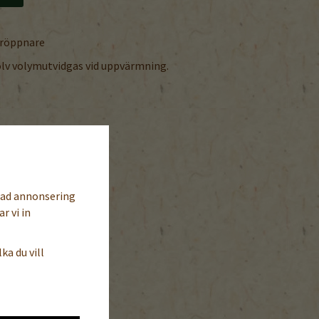
eröppnare
kolv volymutvidgas vid uppvärmning.
sad annonsering
r vi in
ka du vill