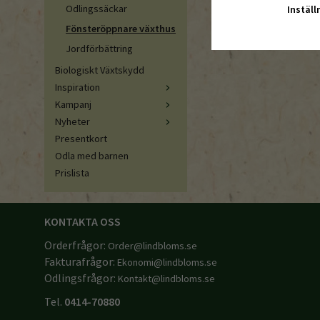
Odlingssäckar
Inställ
Fönsteröppnare växthus
Jordförbättring
Biologiskt Växtskydd
Inspiration
Kampanj
Nyheter
Presentkort
Odla med barnen
Prislista
KONTAKTA OSS
Orderfrågor:
Order@lindbloms.se
Fakturafrågor:
Ekonomi@lindbloms.se
Odlingsfrågor:
Kontakt@lindbloms.se
Tel.
0414-70880