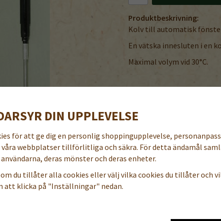
Produktbeskrivning:
Kolv till automatisk fönst
En vätska innesluten i en 
Maximal volym vid 30°C.
DARSYR DIN UPPLEVELSE
t
kies för att ge dig en personlig shoppingupplevelse, personanpas
a våra webbplatser tillförlitliga och säkra. För detta ändamål samla
användarna, deras mönster och deras enheter.
om du tillåter alla cookies eller välj vilka cookies du tillåter och vil
 att klicka på "Inställningar" nedan.