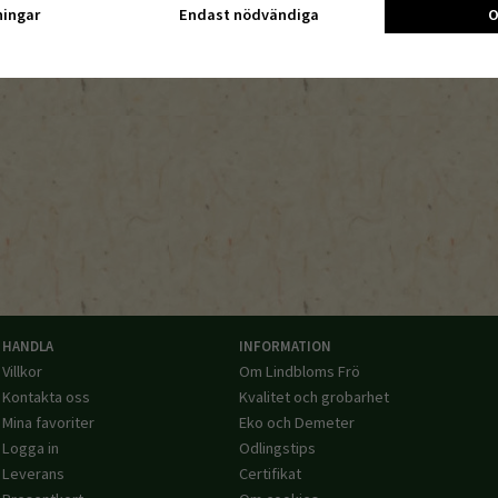
ningar
Endast nödvändiga
O
HANDLA
INFORMATION
Villkor
Om Lindbloms Frö
Kontakta oss
Kvalitet och grobarhet
Mina favoriter
Eko och Demeter
Logga in
Odlingstips
Leverans
Certifikat