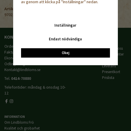
av genom att klicka på "Inställningar" nedan.
Artikelnummer:
970220
Inställningar
KONTAKTA OSS
HANDLA
Endast nödvändiga
Villkor
Orderfrågor:
Order@lindbloms.se
Kontakta oss
Fakturafrågor:
Okej
Mina favoriter
Ekonomi@lindbloms.se
Logga in
Odlingsfrågor:
Leverans
Kontakt@lindbloms.se
Presentkort
Prislista
Tel.
0414-70880
Telefontider: måndag & onsdag 10-
12
INFORMATION
Om Lindbloms Frö
Kvalitet och grobarhet