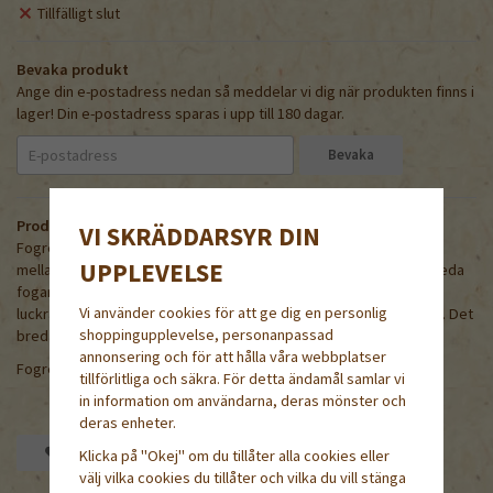
Tillfälligt slut
Bevaka produkt
Ange din e-postadress nedan så meddelar vi dig när produkten finns i
lager! Din e-postadress sparas i upp till 180 dagar.
Bevaka
Produktbeskrivning:
VI SKRÄDDARSYR DIN
Fogrensaren är ett bra och effektivt redskap för att rensa ogräs
UPPLEVELSE
mellan plattor i trädgården. Fogrensaren har två skär för olika breda
fogar. Det tunna skäret används i smala fogar men också för att
Vi använder cookies för att ge dig en personlig
luckra upp material i de breda fogarna innan du drar loss ogräset. Det
shoppingupplevelse, personanpassad
breda skäret är väldigt effektiv för att rensa bort mossa.
annonsering och för att hålla våra webbplatser
Fogrensaren har slitstarka material i skären.
tillförlitliga och säkra. För detta ändamål samlar vi
in information om användarna, deras mönster och
deras enheter.
Spara som favorit
Klicka på "Okej" om du tillåter alla cookies eller
välj vilka cookies du tillåter och vilka du vill stänga