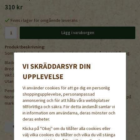
310 kr
Finns i lager för omgående leverans
Lägg i varukorgen
Produktbeskrivning:
Som Munkforshackan, men med möjlighet att också arbeta från sig.
Bladet är 0,8 mm tunt och kan vässas på båda sidor.
VI SKRÄDDARSYR DIN
Bredd:15 cm.
UPPLEVELSE
Vikt 335 g.
Utan skaft. Avsett för 24 mm skaft.
Vi använder cookies för att ge dig en personlig
Pendelhackor används allmänt i centraleuropa.
shoppingupplevelse, personanpassad
Notera att denna artikel har mindre pendelrörelse än vissa andra på
annonsering och för att hålla våra webbplatser
marknaden, 3,5 cm.
tillförlitliga och säkra. För detta ändamål samlar vi
in information om användarna, deras mönster och
deras enheter.
Spara som favorit
Klicka på "Okej" om du tillåter alla cookies eller
välj vilka cookies du tillåter och vilka du vill stänga