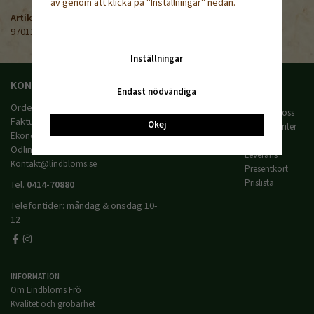
av genom att klicka på "Inställningar" nedan.
Artikelnummer:
970115
Inställningar
KONTAKTA OSS
HANDLA
Endast nödvändiga
Villkor
Orderfrågor:
Order@lindbloms.se
Kontakta oss
Fakturafrågor:
Okej
Mina favoriter
Ekonomi@lindbloms.se
Logga in
Odlingsfrågor:
Leverans
Kontakt@lindbloms.se
Presentkort
Prislista
Tel.
0414-70880
Telefontider: måndag & onsdag 10-
12
INFORMATION
Om Lindbloms Frö
Kvalitet och grobarhet