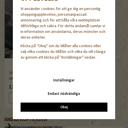
Vi använder cookies för att ge dig en personlig
shoppingupplevelse, personanpassad
annonsering och för att hålla våra webbplatser
tillförlitliga och säkra. För detta ändamål samlar vi
in information om användarna, deras mönster och
deras enheter.
Klicka på "Okej" om du tillåter alla cookies eller
välj vilka cookies du tillåter och vilka du vill stänga
av genom att klicka på "Inställningar" nedan.
10-pack, Vit UV-stabiliserad
sandsäck med knytband
Inställningar
120 kr
Endast nödvändiga
Läs mer
Köp nu
Okej
ANDRA KÖPTE ÄVEN