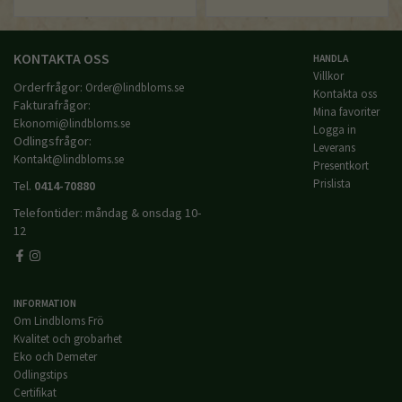
KONTAKTA OSS
HANDLA
Villkor
Orderfrågor:
Order@lindbloms.se
Kontakta oss
Fakturafrågor:
Mina favoriter
Ekonomi@lindbloms.se
Logga in
Odlingsfrågor:
Leverans
Kontakt@lindbloms.se
Presentkort
Prislista
Tel.
0414-70880
Telefontider: måndag & onsdag 10-
12
INFORMATION
Om Lindbloms Frö
Kvalitet och grobarhet
Eko och Demeter
Odlingstips
Certifikat