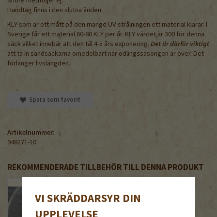
Handtag finns i den slutna änden.
KLY-som är ett mått på den mängd UV-strålningen ett material klarar. I
Sverige får ett material 60-80 KLY per år. KLY värdet är 300 för denna
säck vilket innebär att den tål 4-5 års exponering.
Det är därför viktigt
att ta in sandsäckarna omedelbart när odlingssäsongen är över. Det
förlänger livslängden.
Spara som favorit
Artikelnummer:
948271-10
REKOMMENDERADE TILLBEHÖR TILL DENNA PRODUKT
VI SKRÄDDARSYR DIN
UPPLEVELSE