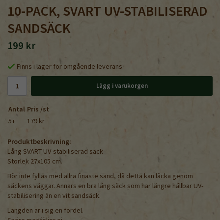
10-PACK, SVART UV-STABILISERAD
SANDSÄCK
199 kr
Finns i lager för omgående leverans
Lägg i varukorgen
Antal
Pris /st
5+
179 kr
Produktbeskrivning:
Lång SVART UV-stabiliserad säck
Storlek 27x105 cm.
Bör inte fyllas med allra finaste sand, då detta kan läcka genom
säckens väggar. Annars en bra lång säck som har längre hållbar UV-
stabilisering än en vit sandsäck.
Längden är i sig en fördel.
Snöre medföljer ej.