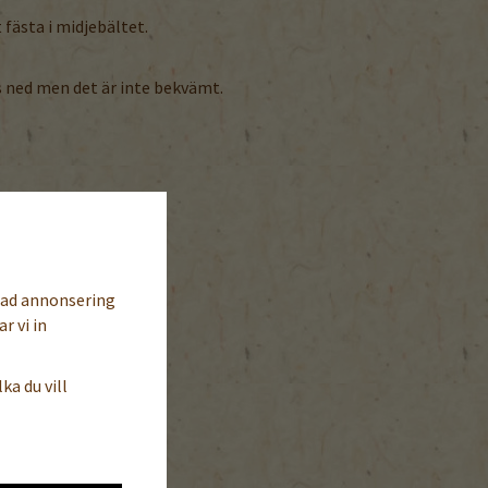
 fästa i midjebältet.
 ned men det är inte bekvämt.
sad annonsering
r vi in
ka du vill