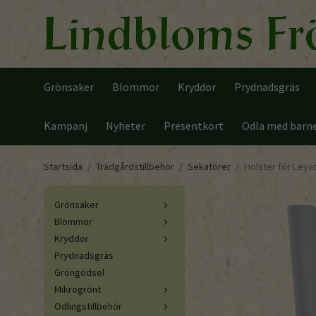
Grönsaker
Blommor
Kryddor
Prydnadsgräs
Kampanj
Nyheter
Presentkort
Odla med barn
Startsida
/
Trädgårdstillbehör
/
Sekatörer
/
Holster för Leyat
Grönsaker
Blommor
Kryddor
Prydnadsgräs
Gröngödsel
Mikrogrönt
Odlingstillbehör