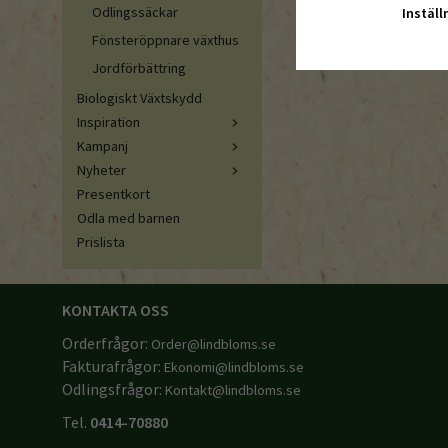
Odlingssäckar
Inställ
Fönsteröppnare växthus
Jordförbättring
Biologiskt Växtskydd
Inspiration
Kampanj
Nyheter
Presentkort
Odla med barnen
Prislista
KONTAKTA OSS
Orderfrågor:
Order@lindbloms.se
Fakturafrågor:
Ekonomi@lindbloms.se
Odlingsfrågor:
Kontakt@lindbloms.se
Tel.
0414-70880