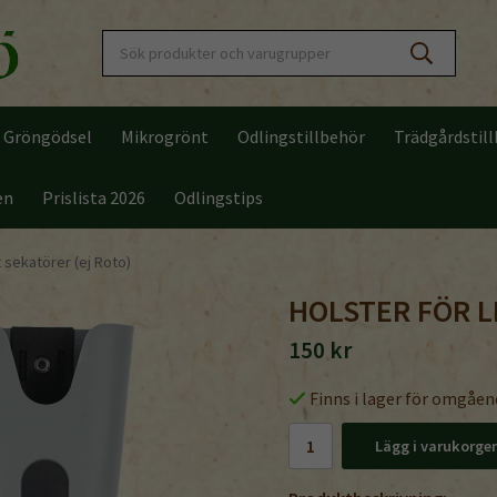
Gröngödsel
Mikrogrönt
Odlingstillbehör
Trädgårdstil
en
Prislista 2026
Odlingstips
 sekatörer (ej Roto)
HOLSTER FÖR L
150 kr
Finns i lager för omgåen
Lägg i varukorge