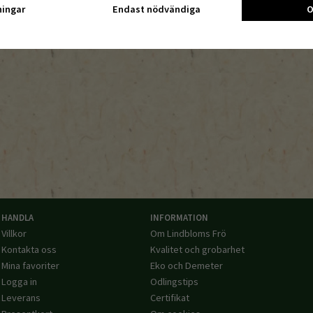
ningar
Endast nödvändiga
O
HANDLA
INFORMATION
Villkor
Om Lindbloms Frö
Kontakta oss
Kvalitet och grobarhet
Mina favoriter
Eko och Demeter
Logga in
Odlingstips
Leverans
Certifikat