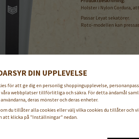
Produktbeskrivning:
Holster i Nylon Cordura, att
Passar Leyat sekatörer.
Roto-modellen kan pressas
DARSYR DIN UPPLEVELSE
t
kies för att ge dig en personlig shoppingupplevelse, personanpas
a våra webbplatser tillförlitliga och säkra. För detta ändamål samla
användarna, deras mönster och deras enheter.
om du tillåter alla cookies eller välj vilka cookies du tillåter och vil
 att klicka på "Inställningar" nedan.