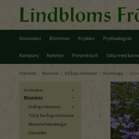
Grönsaker
Blommor
Kryddor
Prydnadsgräs
Kampanj
Nyheter
Presentkort
Odla med barn
Startsida
/
Blommor
/
Ettåriga blommor
/
Dockkrage
/
Dock
Grönsaker
Blommor
Ettåriga blommor
Två & fleråriga blommor
Blomsterblandningar
Eterneller