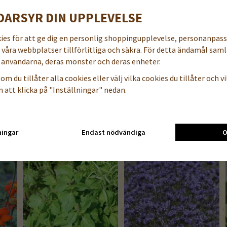
Groningstid: 8-14 dag
DARSYR DIN UPPLEVELSE
Plantavstånd: ca 15 
Höjd: ca 20-25 cm
kies för att ge dig en personlig shoppingupplevelse, personanpas
Användning: rabattvä
a våra webbplatser tillförlitliga och säkra. För detta ändamål samla
Blomningstid: juni-
användarna, deras mönster och deras enheter.
Läge: sol-halvskugga
om du tillåter alla cookies eller välj vilka cookies du tillåter och vil
Grobarhet lägst 70%
 att klicka på "Inställningar" nedan.
N
ningar
Endast nödvändiga
O