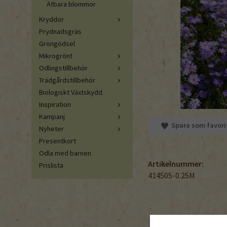
Ätbara blommor
Kryddor
Prydnadsgräs
Gröngödsel
Mikrogrönt
Odlingstillbehör
Trädgårdstillbehör
Biologiskt Växtskydd
Inspiration
Kampanj
Spara som favori
Nyheter
Presentkort
Odla med barnen
Artikelnummer:
Prislista
414505-0.25M