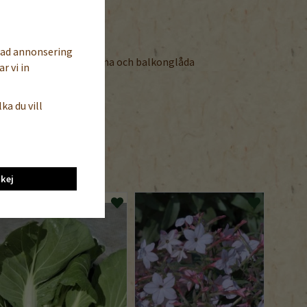
ar
cm
sad annonsering
xt, även lämplig för urna och balkonglåda
r vi in
september
ka du vill
kej