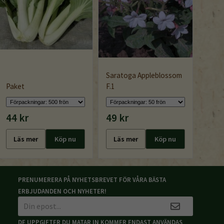
Saratoga Appleblossom
High 
Paket
F.1
demet
44 kr
49 kr
44 k
Läs mer
Köp nu
Läs mer
Köp nu
Läs
PRENUMERERA PÅ NYHETSBREVET FÖR VÅRA BÄSTA
ERBJUDANDEN OCH NYHETER!
DE UPPGIFTER DU MATAR IN KOMMER ENDAST ANVÄNDAS