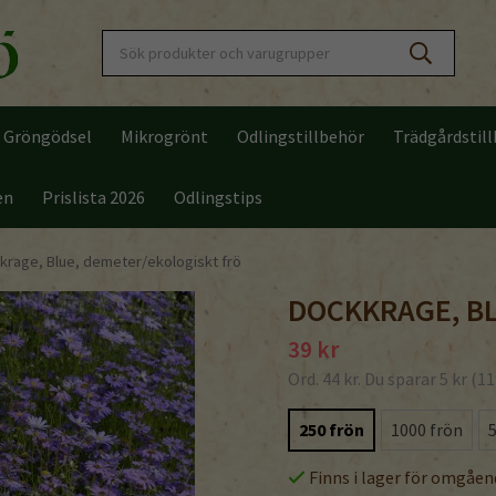
Gröngödsel
Mikrogrönt
Odlingstillbehör
Trädgårdstil
en
Prislista 2026
Odlingstips
krage, Blue, demeter/ekologiskt frö
DOCKKRAGE, B
39 kr
Ord.
44 kr
. Du sparar
5 kr
(
11
250 frön
1000 frön
Finns i lager för omgåen