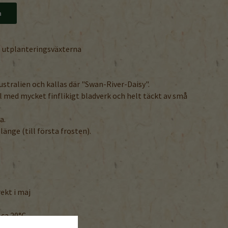
n
a utplanteringsväxterna
ustralien och kallas där "Swan-River-Daisy".
l med mycket finflikigt bladverk och helt täckt av små
.
a.
länge (till första frosten).
rekt i maj
ca 20°C
tur: 15-18°C