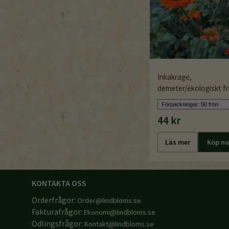
Inkakrage,
demeter/ekologiskt f
44 kr
Läs mer
Köp nu
KONTAKTA OSS
Orderfrågor:
Order@lindbloms.se
Fakturafrågor:
Ekonomi@lindbloms.se
Odlingsfrågor:
Kontakt@lindbloms.se