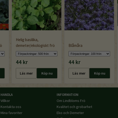
Helig basilika,
rö
demeter/ekologiskt frö
Blåmåra
44 kr
44 kr
Läs mer
Köp nu
Läs mer
Köp nu
HANDLA
INFORMATION
Villkor
Om Lindbloms Frö
Kontakta oss
Kvalitet och grobarhet
Mina favoriter
Eko och Demeter