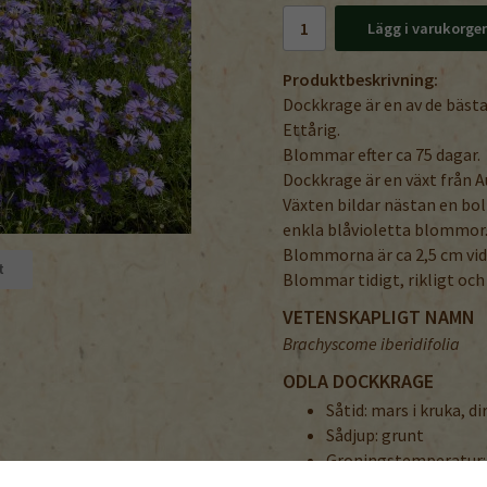
Lägg i varukorge
Produktbeskrivning:
Dockkrage är en av de bäst
Ettårig.
Blommar efter ca 75 dagar.
Dockkrage är en växt från A
Växten bildar nästan en bol
enkla blåvioletta blommor
Blommorna är ca 2,5 cm vid
t
Blommar tidigt, rikligt och 
VETENSKAPLIGT NAMN
Brachyscome iberidifolia
ODLA DOCKKRAGE
Såtid: mars i kruka, di
Sådjup: grunt
Groningstemperatur: 
Uppdragningstempera