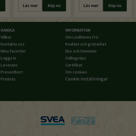
Läs mer
Köp nu
Läs mer
Köp nu
HANDLA
INFORMATION
Villkor
Om Lindbloms Frö
Kontakta oss
Kvalitet och grobarhet
Mina favoriter
Eko och Demeter
Logga in
Odlingstips
Leverans
Certifikat
Presentkort
Om cookies
Cookie inställningar
Prislista