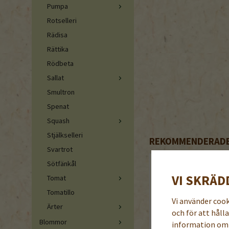
Pumpa
Rotselleri
Rädisa
Rättika
Rödbeta
Sallat
Smultron
Spenat
Squash
Stjälkselleri
REKOMMENDERADE 
Svartrot
Sötfänkål
VI SKRÄD
Tomat
Tomatillo
Vi använder coo
Ärter
och för att håll
Blommor
information om 