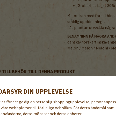
Grobarhet lägst 80%
Melon kan med fördel binda
smidig uppbindning.
Låt plantan utveckla några
BENÄMNING PÅ NÅGRA AND
danska/norska/finska/enge
Melon / Melon / Meloni / M
TILLBEHÖR TILL DENNA PRODUKT
DARSYR DIN UPPLEVELSE
kies för att ge dig en personlig shoppingupplevelse, personanpas
a våra webbplatser tillförlitliga och säkra. För detta ändamål samla
användarna, deras mönster och deras enheter.