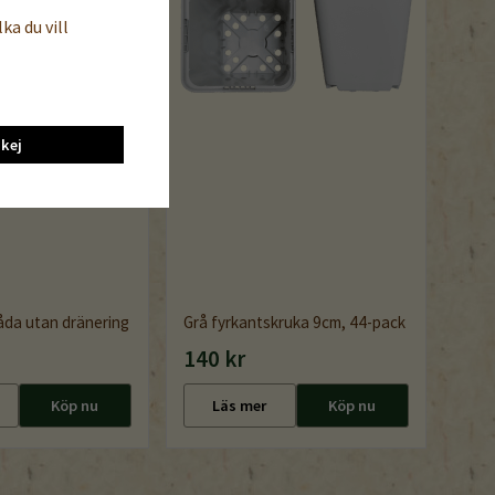
ka du vill
kej
låda utan dränering
Grå fyrkantskruka 9cm, 44-pack
140 kr
Köp nu
Läs mer
Köp nu