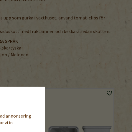
s upp som gurka i växthuset, använd tomat-clips för
 sidoskott med fruktämnen och beskära sedan skotten.
RA SPRÅK
lska/tyska
elon / Melonen
sad annonsering
r vi in