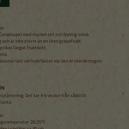
n
ar.
(Canaloupe) med mycket söt och fruktig smak.
 och är inte större än en liten grapefrukt.
prikos färgat fruktkött.
nta.
 lossnar lätt vid fruktfästet när den är skördemogen.
ON
utplantering. Det tar 4-6 veckor från sådd till
lanta.
ar
ngstemperatur: 20/25°C
en i växthus: ca 40 cm