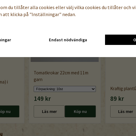
om du tillåter alla cookies eller välj vilka cookies du tillåter och vil
 att klicka på "Inställningar" nedan.
ningar
Endast nödvändiga
O
Tomatkrokar 22cm med 11m
garn
a) i
Kraftig plant
149 kr
89 kr
öp nu
Läs mer
Köp nu
Läs mer
N