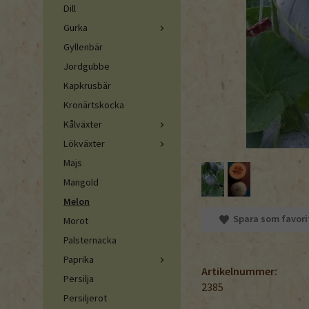
Dill
Gurka
Gyllenbär
Jordgubbe
Kapkrusbär
Kronärtskocka
Kålväxter
Lökväxter
Majs
Mangold
Melon
Spara som favori
Morot
Palsternacka
Paprika
Artikelnummer:
Persilja
2385
Persiljerot