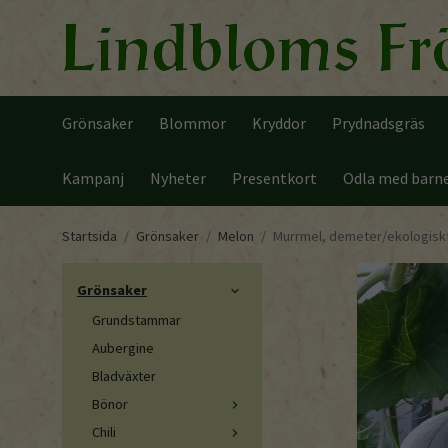
Grönsaker
Blommor
Kryddor
Prydnadsgräs
Kampanj
Nyheter
Presentkort
Odla med barn
Startsida
/
Grönsaker
/
Melon
/
Murrmel, demeter/ekologiskt
Grönsaker
Grundstammar
Aubergine
Bladväxter
Bönor
Chili