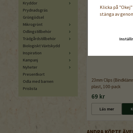
Kryddor
Klicka på "Okej" 
Prydnadsgräs
stänga av genom
Gröngödsel
Mikrogrönt
Odlingstillbehör
Trädgårdstillbehör
Inställ
Biologiskt Växtskydd
Inspiration
Kampanj
Nyheter
Presentkort
23mm Clips (Bindklämm
Odla med barnen
plast, 100-pack
Prislista
69 kr
Läs mer
K
ANDRA KÖPTE ÄVE