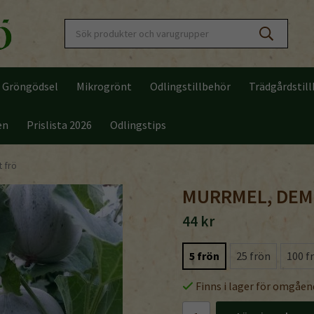
Gröngödsel
Mikrogrönt
Odlingstillbehör
Trädgårdstil
en
Prislista 2026
Odlingstips
 frö
MURRMEL, DEM
44 kr
5 frön
25 frön
100 f
Finns i lager för omgåen