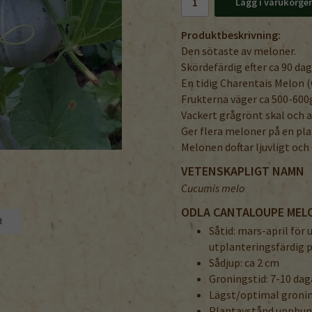
Lägg i varukorge
Produktbeskrivning:
Den sötaste av meloner.
Skördefärdig efter ca 90 dag
En tidig Charentais Melon 
Frukterna väger ca 500-600g
Vackert grågrönt skal och a
Ger flera meloner på en pla
Melonen doftar ljuvligt och
VETENSKAPLIGT NAMN
Cucumis melo
ODLA CANTALOUPE MEL
t
Såtid: mars-april för 
utplanteringsfärdig p
Sådjup: ca 2 cm
Groningstid: 7-10 dag
Lägst/optimal groni
Plantavstånd uppbund