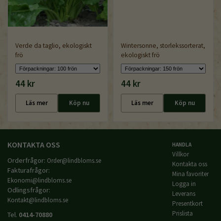
Verde da taglio, ekologiskt
Wintersonne, storlekssorterat,
frö
ekologiskt frö
44 kr
44 kr
Läs mer
Köp nu
Läs mer
Köp nu
KONTAKTA OSS
HANDLA
Villkor
Orderfrågor:
Order@lindbloms.se
Kontakta oss
Fakturafrågor:
Mina favoriter
Ekonomi@lindbloms.se
Logga in
Odlingsfrågor:
Leverans
Kontakt@lindbloms.se
Presentkort
Prislista
Tel.
0414-70880