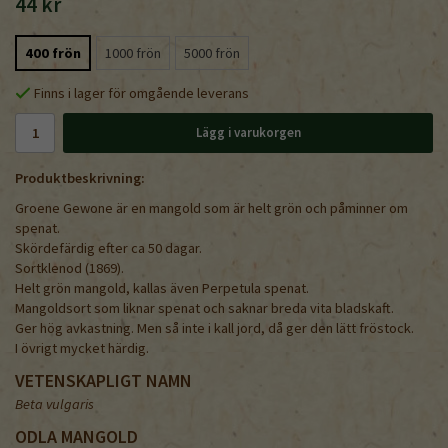
44 kr
400 frön
1000 frön
5000 frön
Finns i lager för omgående leverans
Lägg i varukorgen
Produktbeskrivning:
Groene Gewone är en mangold som är helt grön och påminner om
spenat.
Skördefärdig efter ca 50 dagar.
Sortklenod (1869).
Helt grön mangold, kallas även Perpetula spenat.
Mangoldsort som liknar spenat och saknar breda vita bladskaft.
Ger hög avkastning. Men så inte i kall jord, då ger den lätt fröstock.
I övrigt mycket härdig.
VETENSKAPLIGT NAMN
Beta vulgaris
ODLA MANGOLD