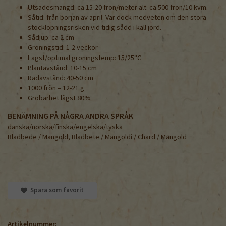
Utsädesmängd: ca 15-20 frön/meter alt. ca 500 frön/10 kvm.
Såtid: från början av april. Var dock medveten om den stora
stocklöpningsrisken vid tidig sådd i kall jord.
Sådjup: ca 2 cm
Groningstid: 1-2 veckor
Lägst/optimal groningstemp: 15/25°C
Plantavstånd: 10-15 cm
Radavstånd: 40-50 cm
1000 frön = 12-21 g
Grobarhet lägst 80%
BENÄMNING PÅ NÅGRA ANDRA SPRÅK
danska/norska/finska/engelska/tyska
Bladbede / Mangold, Bladbete / Mangoldi / Chard / Mangold
Spara som favorit
Artikelnummer: