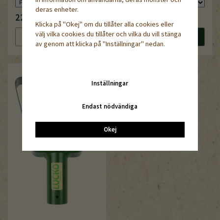
deras enheter.
229 kr
120 kr
Klicka på "Okej" om du tillåter alla cookies eller
välj vilka cookies du tillåter och vilka du vill stänga
Läs mer
Köp nu
Läs mer
Köp nu
av genom att klicka på "Inställningar" nedan.
Inställningar
Endast nödvändiga
Okej