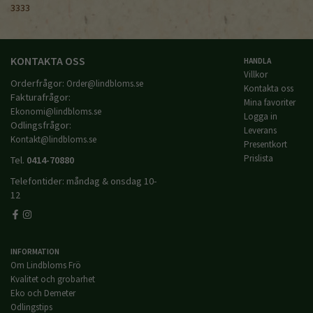
3333
KONTAKTA OSS
HANDLA
Villkor
Orderfrågor:
Order@lindbloms.se
Kontakta oss
Fakturafrågor:
Mina favoriter
Ekonomi@lindbloms.se
Logga in
Odlingsfrågor:
Leverans
Kontakt@lindbloms.se
Presentkort
Prislista
Tel.
0414-70880
Telefontider: måndag & onsdag 10-
12
INFORMATION
Om Lindbloms Frö
Kvalitet och grobarhet
Eko och Demeter
Odlingstips