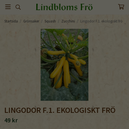
Startsida
/
Grönsaker
/
Squash
/
Zucchini
/
Lingodor F.1. ekologiskt frö
LINGODOR F.1. EKOLOGISKT FRÖ
49 kr