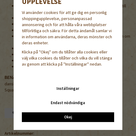
UPPLEVELSE
Såtid, förkultivering: slutet av april. Såtid, direktsådd: maj till
början av juni
Vi använder cookies för att ge dig en personlig
Sådjup: 1-2 cm
shoppingupplevelse, personanpassad
Groningstid: ca 6-10 dagar
annonsering och för att hålla våra webbplatser
Lägst/optimal groningstemperatur: 15/30°C
tillförlitliga och säkra. För detta ändamål samlar vi
Så hellre lite för sent än för tidigt. Fröet ruttnar lätt i jorden om
in information om användarna, deras mönster och
den är för kall.
deras enheter.
Plantavstånd: ca 60-80 cm
Klicka på "Okej" om du tillåter alla cookies eller
Radavstånd: ca 120 cm
välj vilka cookies du tillåter och vilka du vill stänga
1000 frön = 110-180 g
av genom att klicka på "Inställningar" nedan.
Grobarhet lägst 80%
BENÄMNING PÅ NÅGRA ANDRA SPRÅK
danska / norska /finska / engelska / tyska
Inställningar
Squash / Squash / Kesäkurpitsa / Squash / Zucchini
Endast nödvändiga
Spara som favorit
Okej
Artikelnummer: