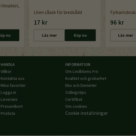
i bioplast,
Liten såask för bredsådd
Fyrkantskruk
17 kr
96 kr
öp nu
Läs mer
Köp nu
Läs mer
HANDLA
INFORMATION
Villkor
Om Lindbloms Frö
Kontakta oss
Kvalitet och grobarhet
Mina favoriter
Eko och Demeter
Logga in
Odlingstips
Leverans
Certifikat
Presentkort
Om cookies
Cookie inställningar
Prislista