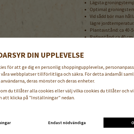
Lägsta groningstempe
Optimal groningstem
Vid sådd bör man hålla
lägre jordtemperatur
Plantavstånd: ca 40-
Radavstånd: ca 40 cm 
Grobarhet lägst 80%
DARSYR DIN UPPLEVELSE
Busktomat kräver inte nödv
är ett mellanting mellan u
kies för att ge dig en personlig shoppingupplevelse, personanpas
rekommendera. Glesa vid me
a våra webbplatser tillförlitliga och säkra. För detta ändamål samla
den. I det fallet finns mer 
användarna, deras mönster och deras enheter.
på varje gren.
om du tillåter alla cookies eller välj vilka cookies du tillåter och vil
Se till att hålla ventilering
 att klicka på "Inställningar" nedan.
Avblada i tid.
BENÄMNING PÅ NÅGRA A
danska / norska / finska / e
ningar
Endast nödvändiga
O
Tomat / Tomat / Tomaatti