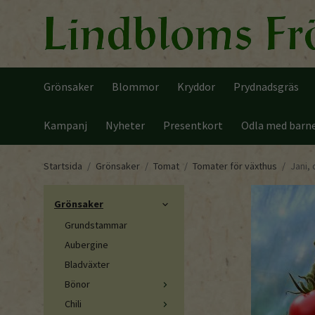
Grönsaker
Blommor
Kryddor
Prydnadsgräs
Kampanj
Nyheter
Presentkort
Odla med barn
Startsida
/
Grönsaker
/
Tomat
/
Tomater för växthus
/
Jani,
Grönsaker
Grundstammar
Aubergine
Bladväxter
Bönor
Chili