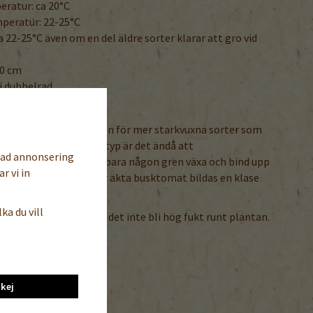
ratur: ca 20°C
peratur: 22-25°C
 22-25°C även om en del äldre sorter klarar att gro vid
.
50 cm
i dubbelrad
ändigtvis tjyvning, men för mer starkvuxna sorter som
ppbindnings- och busktyp är det ändå att
sad annonsering
llanform ut eller låt bara någon gren växa och bind upp
r vi in
än en klase per gren. För äkta busktomat bildas en klase
ka du vill
 god i växthuset och låt det inte bli hög fukt runt plantan.
NDRA SPRÅK
ngelska / tyska
kej
 / Tomato / Tomaten