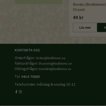
Bioclips (Bindklämma) 
50-pack
49 kr
Läs mer
K
KONTAKTA OSS
Orderfrågor:
Order@lindbloms.se
Fakturafrågor:
Ekonomi@lindbloms.se
Odlingsfrågor:
Kontakt@lindbloms.se
Tel.
0414-70880
Telefontider: måndag & onsdag 10-12