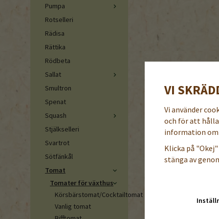
Pumpa
Rotselleri
Rädisa
Rättika
Rödbeta
Sallat
VI SKRÄD
Smultron
Spenat
Vi använder coo
Squash
och för att håll
Stjälkselleri
information om 
Svartrot
Klicka på "Okej" 
Sötfänkål
stänga av genom
Tomat
Tomater för växthus
Körsbärstomat/Cocktailtomat
Inställ
Vanlig tomat
Bifftomat