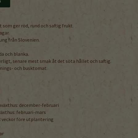
n
 som ger röd, rund och saftig frukt.
agar.
ng från Slovenien.
da och blanka.
yrligt, senare mest smak åt det söta hållet och saftig.
nings- och busktomat.
rmväxthus: december-februari
lväxthus: februari-mars
 veckor före utplantering
ar