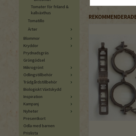
Tomater för friland &
kallväxthus
REKOMMENDERADE 
Tomatillo
Ärter
Blommor
Kryddor
Prydnadsgräs
Gröngödsel
Mikrogrönt
Odlingstillbehör
Trädgårdstillbehör
Biologiskt Växtskydd
Inspiration
Kampanj
Nyheter
Presentkort
Odla med barnen
Prislista