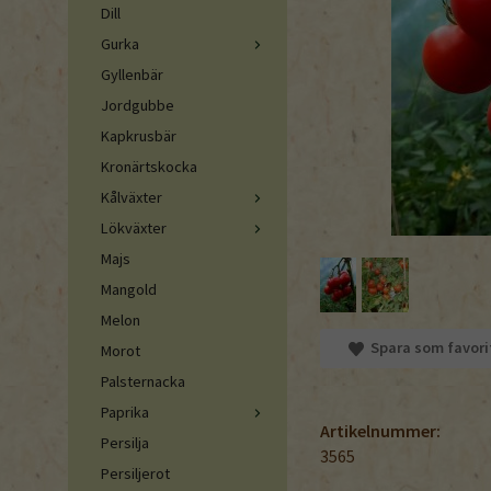
Dill
Gurka
Gyllenbär
Jordgubbe
Kapkrusbär
Kronärtskocka
Kålväxter
Lökväxter
Majs
Mangold
Melon
Spara som favori
Morot
Palsternacka
Paprika
Artikelnummer:
Persilja
3565
Persiljerot