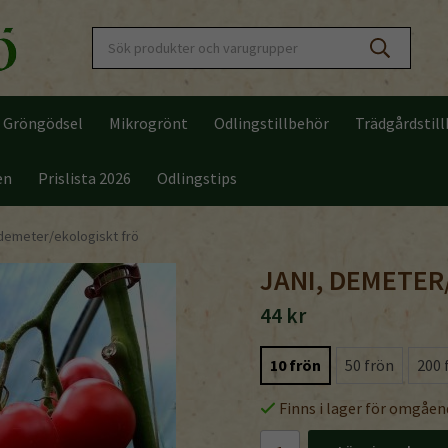
Gröngödsel
Mikrogrönt
Odlingstillbehör
Trädgårdstil
en
Prislista 2026
Odlingstips
 demeter/ekologiskt frö
JANI, DEMETER
44 kr
10 frön
50 frön
200 
Finns i lager för omgåen