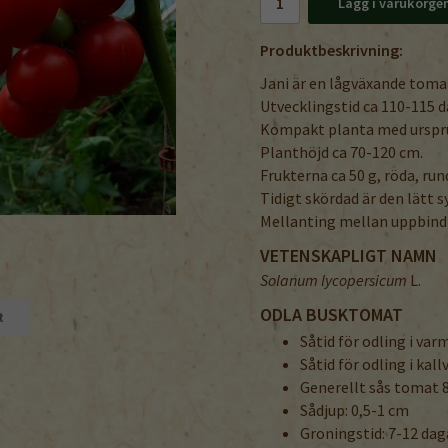
Lägg i varukorge
Produktbeskrivning:
Jani är en lågväxande tomat
Utvecklingstid ca 110-115 d
Kompakt planta med urspru
Planthöjd ca 70-120 cm.
Frukterna ca 50 g, röda, run
Tidigt skördad är den lätt s
Mellanting mellan uppbind
VETENSKAPLIGT NAMN
Solanum lycopersicum
L.
ODLA BUSKTOMAT
t
Såtid för odling i va
Såtid för odling i kal
Generellt sås tomat 8
Sådjup: 0,5-1 cm
Groningstid: 7-12 dag