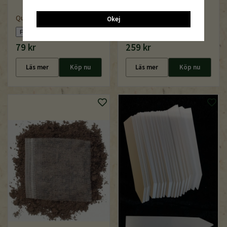
QuickPot QPD 60 /5,5R
Okej
Ferramol, järnfosfat, 1 kg
79 kr
259 kr
Läs mer
Köp nu
Läs mer
Köp nu