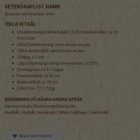
VETENSKAPLIGT NAMN
Brassica oleracea
var
. alba
ODLA VITKÅL
Utsädesmängd direktsådd: 15-20 frön/kvm eller ca 10
frön/strm
Såtid förkultivering: mars-början av juni
Såtid direktsådd: april-början av juni
Sådjup: 1-2 cm
Lägst/optimal groningstemperatur: 12/25°C
Groningstid: ca 4-7 dagar
Plantavstånd: ca 55 cm
Radavstånd: ca 70 cm
1000 frön = 2,7-7,0 g
BENÄMNING PÅ NÅGRA ANDRA SPRÅK
danska/norska/finska/engelska/tyska
Hvidkål / Hvitkål / Keräkaali / White Cabbage / Weißkohl
Spara som favorit