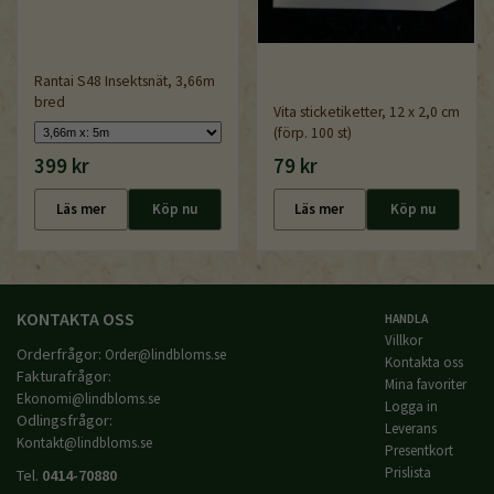
Rantai S48 Insektsnät, 3,66m
bred
Vita sticketiketter, 12 x 2,0 cm
(förp. 100 st)
399 kr
79 kr
Läs mer
Köp nu
Läs mer
Köp nu
KONTAKTA OSS
HANDLA
Villkor
Orderfrågor:
Order@lindbloms.se
Kontakta oss
Fakturafrågor:
Mina favoriter
Ekonomi@lindbloms.se
Logga in
Odlingsfrågor:
Leverans
Kontakt@lindbloms.se
Presentkort
Prislista
Tel.
0414-70880