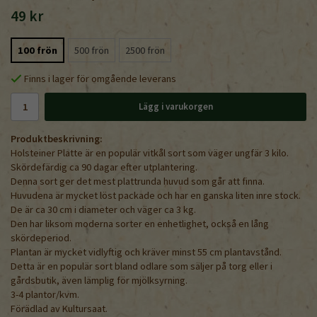
49 kr
100 frön
500 frön
2500 frön
Finns i lager för omgående leverans
Lägg i varukorgen
Produktbeskrivning:
Holsteiner Platte är en populär vitkål sort som väger ungfär 3 kilo.
Skördefärdig ca 90 dagar efter utplantering.
Denna sort ger det mest plattrunda huvud som går att finna.
Huvudena är mycket löst packade och har en ganska liten inre stock.
De är ca 30 cm i diameter och väger ca 3 kg.
Den har liksom moderna sorter en enhetlighet, också en lång
skördeperiod.
Plantan är mycket vidlyftig och kräver minst 55 cm plantavstånd.
Detta är en populär sort bland odlare som säljer på torg eller i
gårdsbutik, även lämplig för mjölksyrning.
3-4 plantor/kvm.
Förädlad av Kultursaat.