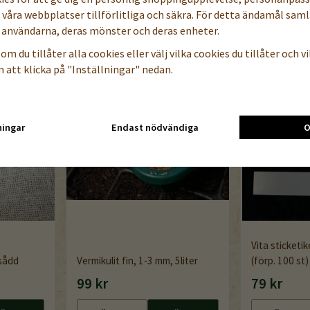
a våra webbplatser tillförlitliga och säkra. För detta ändamål samla
användarna, deras mönster och deras enheter.
om du tillåter alla cookies eller välj vilka cookies du tillåter och vil
 att klicka på "Inställningar" nedan.
ningar
Endast nödvändiga
O
Vita sticketik
dsådd
Vermikulit fin, 1-3 mm, 5liter
(förp. 100 st)
99 kr
79 kr