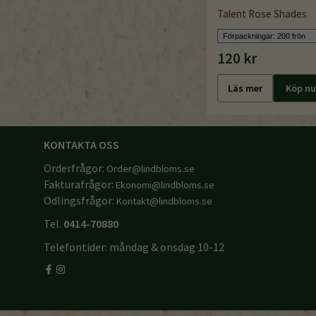
Talent Rose Shades
120 kr
Läs mer
Köp nu
KONTAKTA OSS
Orderfrågor:
Order@lindbloms.se
Fakturafrågor:
Ekonomi@lindbloms.se
Odlingsfrågor:
Kontakt@lindbloms.se
Tel.
0414-70880
Telefontider: måndag & onsdag 10-12