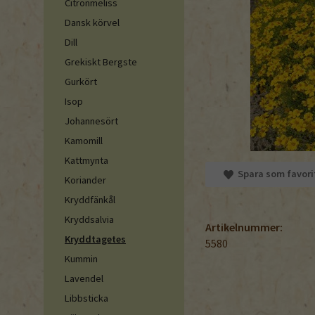
Citronmeliss
Dansk körvel
Dill
Grekiskt Bergste
Gurkört
Isop
Johannesört
Kamomill
Kattmynta
Spara som favori
Koriander
Kryddfänkål
Kryddsalvia
Artikelnummer:
Kryddtagetes
5580
Kummin
Lavendel
Libbsticka