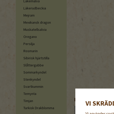
Läkemalva
Läkerudbeckia
Mejram
Mexikansk dragon
Muskatellsalvia
Oregano
Persilja
Rosmarin
Sibirisk hjärtstilla
Slåttergubbe
Sommarkyndel
Stenkyndel
Svartkummin
Temynta
REKOMMENDERADE 
Timjan
VI SKRÄD
Turkisk Drakblomma
Vi använder coo