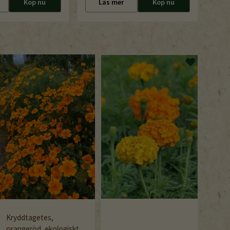
Köp nu
Läs mer
Köp nu
Kryddtagetes,
orangeröd, ekologiskt