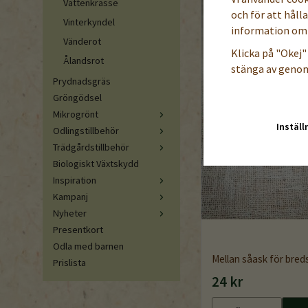
Vattenkrasse
och för att håll
Vinterkyndel
information om 
Vänderot
Klicka på "Okej" 
Ålandsrot
stänga av genom
Prydnadsgräs
Gröngödsel
Mikrogrönt
Inställ
Odlingstillbehör
Trädgårdstillbehör
Biologiskt Växtskydd
Inspiration
Kampanj
Nyheter
Presentkort
Odla med barnen
Mellan såask för bre
Prislista
24 kr