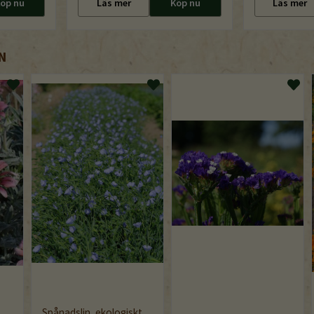
öp nu
Läs mer
Köp nu
Läs mer
N
Spånadslin, ekologiskt