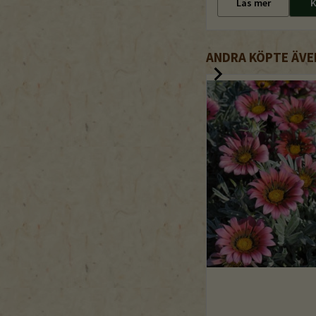
Läs mer
K
ANDRA KÖPTE ÄVE