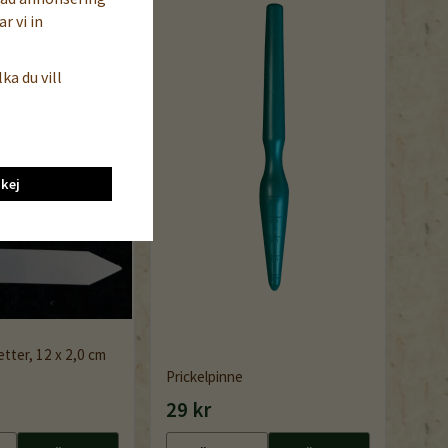
r vi in
ka du vill
kej
etter, 12 x 2,0 cm
Prickelpinne
29 kr