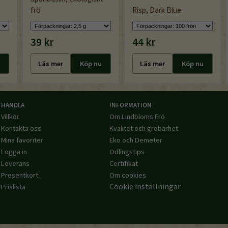
frö
Risp, Dark Blue
39 kr
44 kr
Läs mer
Köp nu
Läs mer
Köp nu
HANDLA
INFORMATION
Villkor
Om Lindbloms Frö
Kontakta oss
Kvalitet och grobarhet
Mina favoriter
Eko och Demeter
Logga in
Odlingstips
Leverans
Certifikat
Presentkort
Om cookies
Cookie inställningar
Prislista