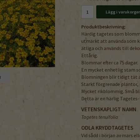
Lägg i varukorge
Produktbeskrivning:
Härdig tagetes som blomma
utmärkt att använda som k
ätliga och används till dek
Ettårig.
Blommar efter ca 75 dagar.
En mycket enhetlig stam so
Blomningen blir tidigt tät 
t
Starkt förgrenade plantor
Mycket rikblommig. Små bl
Detta är en härlig Tagetes
VETENSKAPLIGT NAMN
Tagetes tenuifolia
ODLA KRYDDTAGETES
Vid sådd i början av mars el