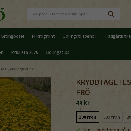
Gröngödsel
Mikrogrönt
Odlingstillbehör
Trädgårdstil
en
Prislista 2026
Odlingstips
eter/ekologiskt frö
KRYDDTAGETES
FRÖ
44 kr
100 frön
500 frön
20
Finns i lager för omgåen