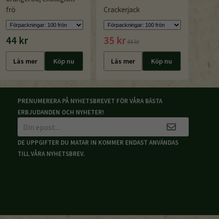
frö
Crackerjack
Norli
44 kr
35 kr
44 k
44 kr
Läs mer
Köp nu
Läs mer
Köp nu
Läs
PRENUMERERA PÅ NYHETSBREVET FÖR VÅRA BÄSTA
ERBJUDANDEN OCH NYHETER!
DE UPPGIFTER DU MATAR IN KOMMER ENDAST ANVÄNDAS
TILL VÅRA NYHETSBREV.