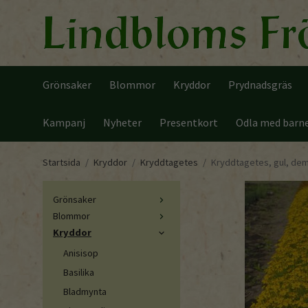
Grönsaker
Blommor
Kryddor
Prydnadsgräs
Kampanj
Nyheter
Presentkort
Odla med barn
Startsida
/
Kryddor
/
Kryddtagetes
/
Kryddtagetes, gul, dem
Grönsaker
Blommor
Kryddor
Anisisop
Basilika
Bladmynta