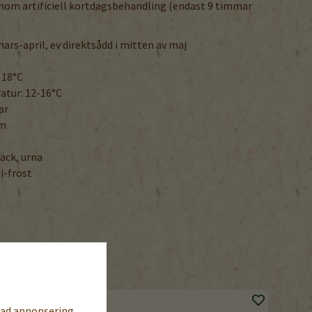
nom artificiell kortdagsbehandling (endast 9 timmar
 mars-april, ev direktsådd i mitten av maj
 18°C
tur: 12-16°C
ar
cm
äck, urna
i-frost
sad annonsering