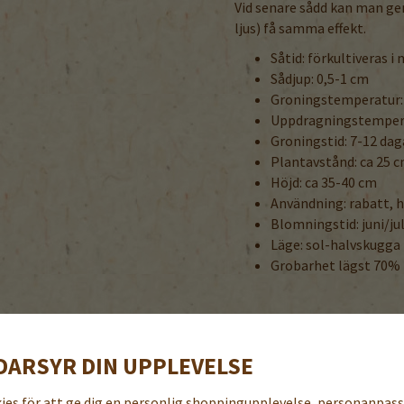
Vid senare sådd kan man ge
ljus) få samma effekt.
Såtid: förkultiveras i
Sådjup: 0,5-1 cm
Groningstemperatur:
Uppdragningstempera
Groningstid: 7-12 dag
Plantavstånd: ca 25 
Höjd: ca 35-40 cm
Användning: rabatt, h
Blomningstid: juni/jul
Läge: sol-halvskugga
Grobarhet lägst 70%
TILLBEHÖR TILL DENNA PRODUKT
DARSYR DIN UPPLEVELSE
kies för att ge dig en personlig shoppingupplevelse, personanpas