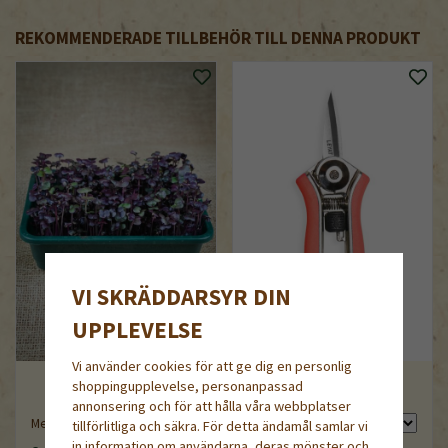
REKOMMENDERADE TILLBEHÖR TILL DENNA PRODUKT
VI SKRÄDDARSYR DIN
UPPLEVELSE
Vi använder cookies för att ge dig en personlig
shoppingupplevelse, personanpassad
Blomsax
annonsering och för att hålla våra webbplatser
Mellan såask för bredsådd
tillförlitliga och säkra. För detta ändamål samlar vi
in information om användarna, deras mönster och