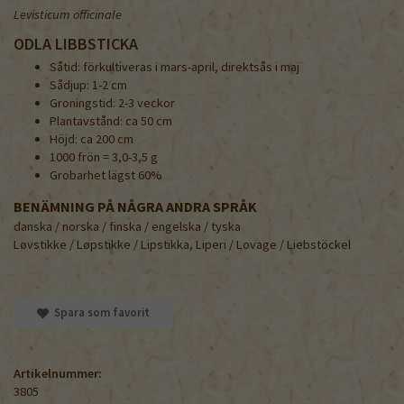
Levisticum officinale
ODLA LIBBSTICKA
Såtid: förkultiveras i mars-april, direktsås i maj
Sådjup: 1-2 cm
Groningstid: 2-3 veckor
Plantavstånd: ca 50 cm
Höjd: ca 200 cm
1000 frön = 3,0-3,5 g
Grobarhet lägst 60%
BENÄMNING PÅ NÅGRA ANDRA SPRÅK
danska / norska / finska / engelska / tyska
Løvstikke / Løpstikke / Lipstikka, Liperi / Lovage / Liebstöckel
Spara som favorit
Artikelnummer:
3805