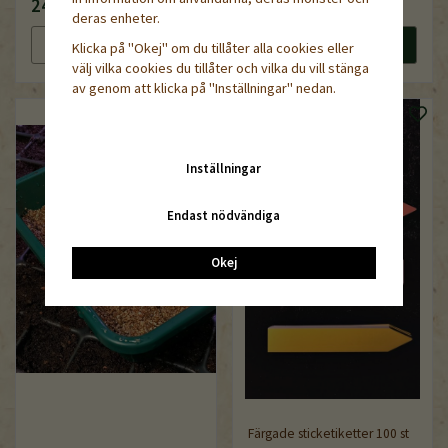
24 kr
229 kr
deras enheter.
Läs mer
Köp nu
Läs mer
Köp nu
Klicka på "Okej" om du tillåter alla cookies eller
välj vilka cookies du tillåter och vilka du vill stänga
av genom att klicka på "Inställningar" nedan.
Inställningar
Endast nödvändiga
Okej
Färgade sticketiketter 100 st