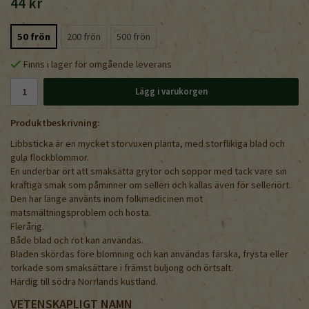
44 kr
50 frön
200 frön
500 frön
Finns i lager för omgående leverans
Lägg i varukorgen
Produktbeskrivning:
Libbsticka är en mycket storvuxen planta, med storflikiga blad och
gula flockblommor.
En underbar ört att smaksätta grytor och soppor med tack vare sin
kraftiga smak som påminner om selleri och kallas även för selleriört.
Den har länge använts inom folkmedicinen mot
matsmältningsproblem och hosta.
Flerårig.
Både blad och rot kan användas.
Bladen skördas före blomning och kan användas färska, frysta eller
torkade som smaksättare i främst buljong och örtsalt.
Härdig till södra Norrlands kustland.
VETENSKAPLIGT NAMN