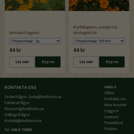
Kryddtagetes, orangeröd,
Nematod tagetes
ekologiskt frö
44 kr
44 kr
Läs mer
Köp nu
Läs mer
Köp nu
KONTAKTA OSS
HANDLA
Villkor
Orderfrågor:
Order@lindbloms.se
Kontakta oss
Fakturafrågor:
Mina favoriter
Ekonomi@lindbloms.se
Logga in
Odlingsfrågor:
Leverans
Kontakt@lindbloms.se
Presentkort
Prislista
Tel.
0414-70880