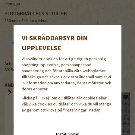
lejongap.
PLUGGBRÄTTETS STORLEK
350mm x 210mm x 44mm
VI SKRÄDDARSYR DIN
Spara som favorit
UPPLEVELSE
Vi använder cookies för att ge dig en personlig
Artikelnummer:
shoppingupplevelse, personanpassad
891560
annonsering och för att hålla våra webbplatser
tillförlitliga och säkra. För detta ändamål samlar vi
in information om användarna, deras mönster och
ANDRA KÖPTE ÄVEN
deras enheter.
Klicka på "Okej" om du tillåter alla cookies eller
välj vilka cookies du tillåter och vilka du vill stänga
av genom att klicka på "Inställningar" nedan.
Inställningar