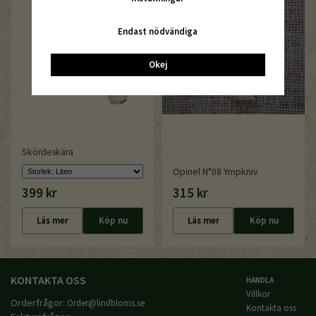
Endast nödvändiga
Okej
Skördeskära
Opinel N°08 Ympkniv
399 kr
315 kr
Läs mer
Köp nu
Läs mer
Köp nu
KONTAKTA OSS
HANDLA
Villkor
Orderfrågor:
Order@lindbloms.se
Kontakta oss