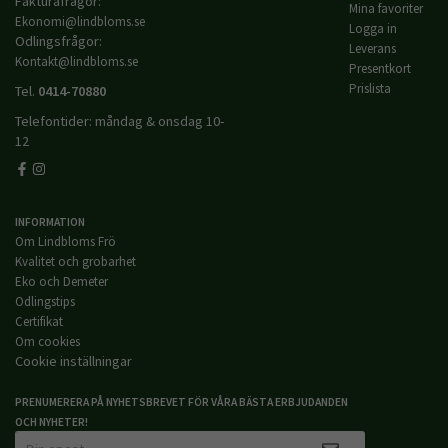
Fakturafrågor:
Mina favoriter
Ekonomi@lindbloms.se
Logga in
Odlingsfrågor:
Leverans
Kontakt@lindbloms.se
Presentkort
Prislista
Tel.
0414-70880
Telefontider: måndag & onsdag 10-
12
INFORMATION
Om Lindbloms Frö
Kvalitet och grobarhet
Eko och Demeter
Odlingstips
Certifikat
Om cookies
Cookie inställningar
PRENUMERERA PÅ NYHETSBREVET FÖR VÅRA BÄSTA ERBJUDANDEN
OCH NYHETER!