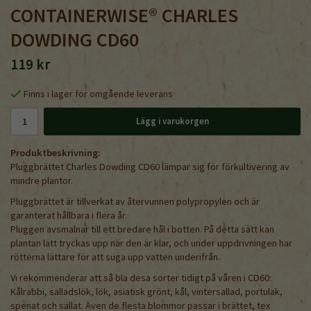
CONTAINERWISE® CHARLES
DOWDING CD60
119 kr
Finns i lager för omgående leverans
Lägg i varukorgen
Produktbeskrivning:
Pluggbrättet Charles Dowding CD60 lämpar sig för förkultivering av
mindre plantor.
Pluggbrättet är tillverkat av återvunnen polypropylen och är
garanterat hållbara i flera år.
Pluggen avsmalnar till ett bredare hål i botten. På detta sätt kan
plantan lätt tryckas upp när den är klar, och under uppdrivningen har
rötterna lättare för att suga upp vatten underifrån.
Vi rekommenderar att så bla desa sorter tidigt på våren i CD60:
Kålrabbi, salladslök, lök, asiatisk grönt, kål, vintersallad, portulak,
spenat och sallat. Även de flesta blommor passar i brättet, tex