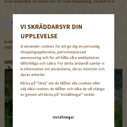
Även användbar för annat som att fästa droppslang, stödnät m.m.
Spara som favorit
VI SKRÄDDARSYR DIN
UPPLEVELSE
Artikelnummer:
Vi använder cookies för att ge dig en personlig
948020-20
shoppingupplevelse, personanpassad
annonsering och för att hålla våra webbplatser
ANDRA KÖPTE ÄVEN
tillförlitliga och säkra. För detta ändamål samlar vi
in information om användarna, deras mönster och
deras enheter.
Klicka på "Okej" om du tillåter alla cookies eller
välj vilka cookies du tillåter och vilka du vill stänga
av genom att klicka på "Inställningar" nedan.
Inställningar