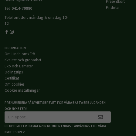
Presentkort
Prislista
Tel.
0414-70880
Telefontider: måndag & onsdag 10-
12
INFORMATION
Om Lindbloms Frö
Kvalitet och grobarhet
Eko och Demeter
Odlingstips
Certifikat
Om cookies
Cookie inställningar
PRENUMERERA PÅ NYHETSBREVET FÖR VÅRA BÄSTA ERBJUDANDEN
OCH NYHETER!
DE UPPGIFTER DU MATAR IN KOMMER ENDAST ANVÄNDAS TILL VÅRA
NYHETSBREV.