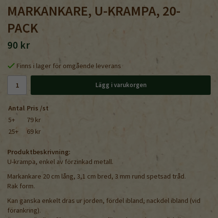
MARKANKARE, U-KRAMPA, 20-
PACK
90 kr
Finns i lager för omgående leverans
Lägg i varukorgen
Antal
Pris /st
5+
79 kr
25+
69 kr
Produktbeskrivning:
U-krampa, enkel av förzinkad metall.
Markankare 20 cm lång, 3,1 cm bred, 3 mm rund spetsad tråd.
Rak form.
Kan ganska enkelt dras ur jorden, fördel ibland, nackdel ibland (vid
förankring).