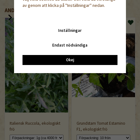
av genom att klicka på "Inställningar" nedan.
ANDRA KÖPTE ÄVEN
Inställningar
Endast nödvändiga
Okej
Italiensk Ruccola, ekologiskt
Grundstam Tomat Estamino
frö
F1, ekologiskt frö