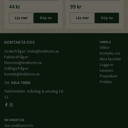
44 kr
99 kr
Läs mer
Köp nu
Läs mer
Köp nu
KONTAKTA OSS
HANDLA
Villkor
Orderfrågor:
Order@lindbloms.se
Kontakta oss
Fakturafrågor:
Mina favoriter
Ekonomi@lindbloms.se
Logga in
Odlingsfrågor:
Leverans
Kontakt@lindbloms.se
Presentkort
Prislista
Tel.
0414-70880
Telefontider: måndag & onsdag 10-
12
INFORMATION
Om Lindbloms Frö