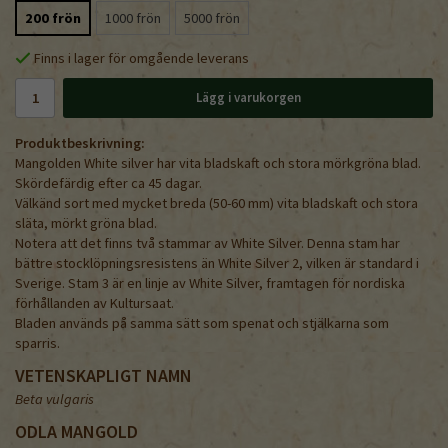
200 frön
1000 frön
5000 frön
Finns i lager för omgående leverans
Lägg i varukorgen
Produktbeskrivning:
Mangolden White silver har vita bladskaft och stora mörkgröna blad.
Skördefärdig efter ca 45 dagar.
Välkänd sort med mycket breda (50-60 mm) vita bladskaft och stora
släta, mörkt gröna blad.
Notera att det finns två stammar av White Silver. Denna stam har
bättre stocklöpningsresistens än White Silver 2, vilken är standard i
Sverige. Stam 3 är en linje av White Silver, framtagen för nordiska
förhållanden av Kultursaat.
Bladen används på samma sätt som spenat och stjälkarna som
sparris.
VETENSKAPLIGT NAMN
Beta vulgaris
ODLA MANGOLD