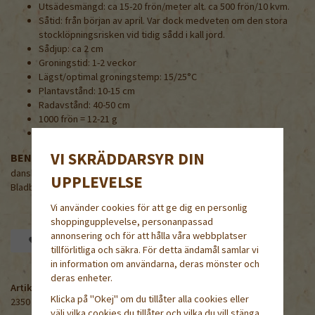
Utsädesmängd: ca 15-20 frön/meter alt. ca 500 frön/10 kvm.
Såtid: från början av april. Var dock medveten om den stora
stocklöpningsrisken vid tidig sådd i kall jord.
Sådjup: ca 2 cm
Groningstid: 1-2 veckor
Lägst/optimal groningstemp: 15/25°C
Plantavstånd: 10-15 cm
Radavstånd: 40-50 cm
1000 frön = 12-21 g
Grobarhet lägst 80%
VI SKRÄDDARSYR DIN
BENÄMNING PÅ NÅGRA ANDRA SPRÅK
danska/norska/finska/engelska/tyska
UPPLEVELSE
Bladbede / Mangold, Bladbete / Mangoldi / Chard / Mangold
Vi använder cookies för att ge dig en personlig
shoppingupplevelse, personanpassad
annonsering och för att hålla våra webbplatser
Spara som favorit
tillförlitliga och säkra. För detta ändamål samlar vi
in information om användarna, deras mönster och
deras enheter.
Artikelnummer:
Klicka på "Okej" om du tillåter alla cookies eller
2350
välj vilka cookies du tillåter och vilka du vill stänga