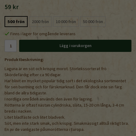
59 kr
500 frön
2000 frön
10 000 frön
50 000 frön
Finns i lager för omgående leverans
Lägg i varukorgen
Produktbeskrivning:
Laguna är en söt och krispig morot. Storlekssorterat frö
Skördefärdig efter ca 90 dagar.
Har blivit en mycket populär tidig sort i det ekologiska sortimentet
för sen buntning och för färskmarknad. Den får dock inte sin färg
bland de allra tidigaste.
I nordliga områden används den även för lagring.
Rötterna är oftast nästan cylindriska, släta, 15-20 cm långa, 3-4 cm
breda i nacken.
Litet bladfäste och litet bladverk.
Söt, men inte stark smak, och krispig. Smakmässigt alltså riktigt bra.
En av de vanligaste påsmorötterna i Europa.