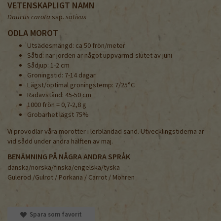
VETENSKAPLIGT NAMN
Daucus carota
ssp
. sativus
ODLA MOROT
Utsädesmängd: ca 50 frön/meter
Såtid: när jorden är något uppvärmd-slutet av juni
Sådjup: 1-2 cm
Groningstid: 7-14 dagar
Lägst/optimal groningstemp: 7/25°C
Radavstånd: 45-50 cm
1000 frön = 0,7-2,8 g
Grobarhet lägst 75%
Vi provodlar våra morötter i lerblandad sand. Utvecklingstiderna är
vid sådd under andra hälften av maj.
BENÄMNING PÅ NÅGRA ANDRA SPRÅK
danska/norska/finska/engelska/tyska
Gulerod /Gulrot / Porkana / Carrot / Möhren
Spara som favorit