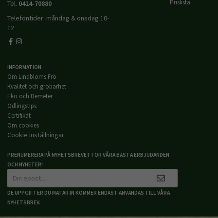
Prislista
Tel.
0414-70880
Telefontider: måndag & onsdag 10-
12
INFORMATION
Om Lindbloms Frö
Kvalitet och grobarhet
Eko och Demeter
Odlingstips
Certifikat
Om cookies
Cookie inställningar
PRENUMERERA PÅ NYHETSBREVET FÖR VÅRA BÄSTA ERBJUDANDEN
OCH NYHETER!
DE UPPGIFTER DU MATAR IN KOMMER ENDAST ANVÄNDAS TILL VÅRA
NYHETSBREV.