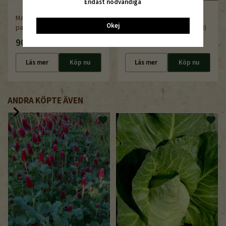
Endast nödvändiga
Markankare, U-krampa, 20-
Okej
pack
Såmaskin Earthway (1001-B)
90 kr
3 500 kr
Läs mer
Köp nu
Läs mer
Köp nu
ANDRA KÖPTE ÄVEN