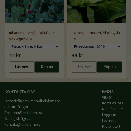
Inkarnatklöver/ Blodklöver,
Express, demeter/ekologiskt
ekologiskt frö
frö
44 kr
44 kr
Läs mer
Köp nu
Läs mer
Köp nu
KONTAKTA OSS
HANDLA
Villkor
Orderfrågor:
Order@lindbloms.se
Kontakta oss
Fakturafrågor:
Mina favoriter
Ekonomi@lindbloms.se
Logga in
Odlingsfrågor:
Leverans
Kontakt@lindbloms.se
Presentkort