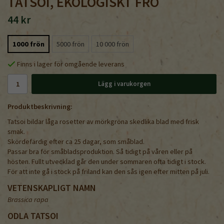
TATSOI, EKOLOGISKT FRÖ
44 kr
1000 frön
5000 frön
10 000 frön
Finns i lager för omgående leverans
Lägg i varukorgen
Produktbeskrivning:
Tatsoi bildar låga rosetter av mörkgröna skedlika blad med frisk
smak.
Skördefärdig efter ca 25 dagar, som småblad.
Passar bra för småbladsproduktion. Så tidigt på våren eller på
hösten. Fullt utvecklad går den under sommaren ofta tidigt i stock.
För att inte gå i stock på friland kan den sås igen efter mitten på juli.
VETENSKAPLIGT NAMN
Brassica rapa
ODLA TATSOI