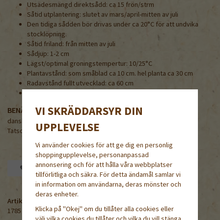
Utsädesmängd direktsådd: ca 15 frön/strm
Såtid utplantering: slutet av mars/april-mitten av juli
Den tidiga sådden bör drivas under ca 20°C för att undvika
stocklöpning.
Såtid friland: från mitten av juli
Sådjup: 1-2 cm
Lägst/optimal groningstempertur: 10/25°C
Plantavstånd: som småblad ca 10 cm. hel planta ca 30 cm
Radavstånd fullt utvecklad: ca 60 cm
Groningstid: ca 5 dagar
VI SKRÄDDARSYR DIN
BENÄMNING PÅ NÅGRA ANDRA SPRÅK
danska/norska/finska/engelska/tyska
UPPLEVELSE
Tatsoikål /
Tatsoi
/ Tatsoikaali / Tatsoi / Rosette Pak Choi
Vi använder cookies för att ge dig en personlig
shoppingupplevelse, personanpassad
annonsering och för att hålla våra webbplatser
Spara som favorit
tillförlitliga och säkra. För detta ändamål samlar vi
in information om användarna, deras mönster och
deras enheter.
Artikelnummer:
Klicka på "Okej" om du tillåter alla cookies eller
1785
välj vilka cookies du tillåter och vilka du vill stänga