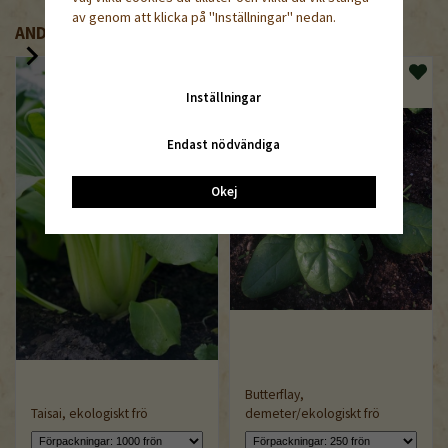
av genom att klicka på "Inställningar" nedan.
ANDRA KÖPTE ÄVEN
Inställningar
Endast nödvändiga
Okej
Butterflay,
Taisai, ekologiskt frö
demeter/ekologiskt frö