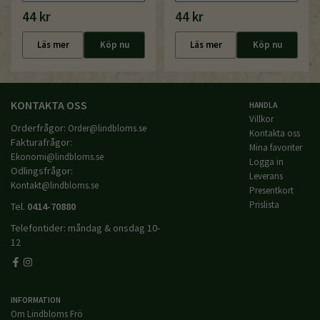
44 kr
44 kr
Läs mer
Köp nu
Läs mer
Köp nu
KONTAKTA OSS
HANDLA
Villkor
Orderfrågor:
Order@lindbloms.se
Kontakta oss
Fakturafrågor:
Mina favoriter
Ekonomi@lindbloms.se
Logga in
Odlingsfrågor:
Leverans
Kontakt@lindbloms.se
Presentkort
Prislista
Tel.
0414-70880
Telefontider: måndag & onsdag 10-
12
INFORMATION
Om Lindbloms Frö