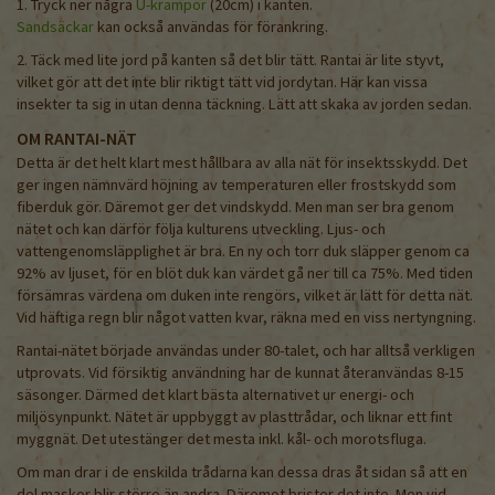
1. Tryck ner några
U-krampor
(20cm) i kanten.
Sandsäckar
kan också användas för förankring.
2. Täck med lite jord på kanten så det blir tätt. Rantai är lite styvt,
vilket gör att det inte blir riktigt tätt vid jordytan. Här kan vissa
insekter ta sig in utan denna täckning. Lätt att skaka av jorden sedan.
OM RANTAI-NÄT
Detta är det helt klart mest hållbara av alla nät för insektsskydd. Det
ger ingen nämnvärd höjning av temperaturen eller frostskydd som
fiberduk gör. Däremot ger det vindskydd. Men man ser bra genom
nätet och kan därför följa kulturens utveckling. Ljus- och
vattengenomsläpplighet är bra. En ny och torr duk släpper genom ca
92% av ljuset, för en blöt duk kan värdet gå ner till ca 75%. Med tiden
försämras värdena om duken inte rengörs, vilket är lätt för detta nät.
Vid häftiga regn blir något vatten kvar, räkna med en viss nertyngning.
Rantai-nätet började användas under 80-talet, och har alltså verkligen
utprovats. Vid försiktig användning har de kunnat återanvändas 8-15
säsonger. Därmed det klart bästa alternativet ur energi- och
miljösynpunkt. Nätet är uppbyggt av plasttrådar, och liknar ett fint
myggnät. Det utestänger det mesta inkl. kål- och morotsfluga.
Om man drar i de enskilda trådarna kan dessa dras åt sidan så att en
del maskor blir större än andra. Däremot brister det inte. Men vid