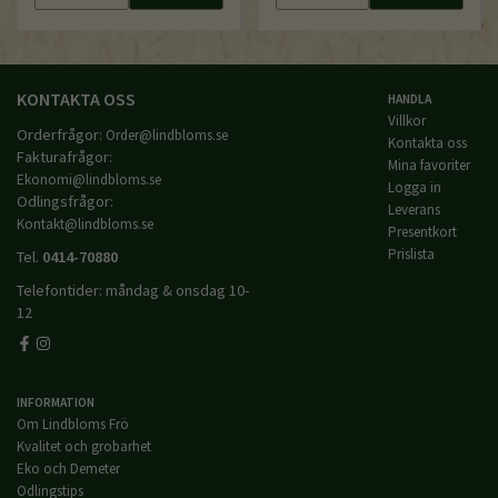
KONTAKTA OSS
HANDLA
Villkor
Orderfrågor:
Order@lindbloms.se
Kontakta oss
Fakturafrågor:
Mina favoriter
Ekonomi@lindbloms.se
Logga in
Odlingsfrågor:
Leverans
Kontakt@lindbloms.se
Presentkort
Prislista
Tel.
0414-70880
Telefontider: måndag & onsdag 10-
12
INFORMATION
Om Lindbloms Frö
Kvalitet och grobarhet
Eko och Demeter
Odlingstips