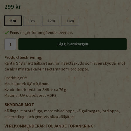
299 kr
5m
8m
12m
16m
Finns i lager för omgående leverans
Lägg i varukorgen
Produktbeskrivning:
Rantai S48 är ett hållbart nät för insektsskydd som även skyddar mot
de allra minsta skadeinsekterna som jordloppor.
Bredd: 2,60m
Maskstorlek 0,8 x 0,8 mm.
Kvadratmetervikt för S48 är ca 76 g.
Material: UV-stabiliserat HDPE.
SKYDDAR MOT
Kålfluga, morotsfluga, morotsbladloppa, kålgallmygga, jordloppa,
minerarfluga och givetvis olika kålfjärilar.
VI REKOMMENDERAR FÖLJANDE FÖRANKRING: