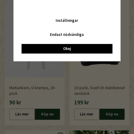
Inställningar
Endast nödvändiga
Okej
Markankare, U-krampa, 20-
10-pack, Svart UV-stabiliserad
pack
sandsäck
90 kr
199 kr
Läs mer
Köp nu
Läs mer
Köp nu