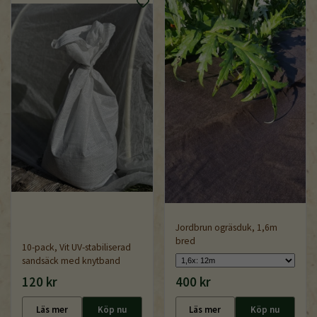
Jordbrun ogräsduk, 1,6m
bred
10-pack, Vit UV-stabiliserad
sandsäck med knytband
120 kr
400 kr
Läs mer
Köp nu
Läs mer
Köp nu