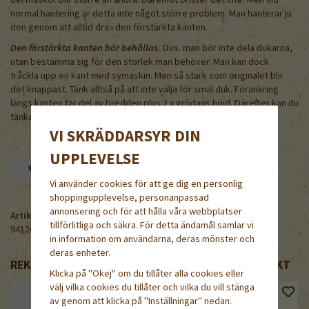
normal hantering är detta inte något större problem. Man hanterar ju
den genom att alltid dra i den förstärkta kanten.
Den förstärkta kanten bör behållas.
Dvs. man bör inte dela dukarna,
utan bestämma sig för den storlek man behöver. Man kan dock
tråckla upp en kant med symaskin. Men så stark som originalet blir
det knappast. Tänk alltså på att inte välja för smal duk. Förankring
längs kanten tar del av bredden plus 2 x grödans höjd. Därefter kan du
tänka på hur brett ditt odlingsland är.
VI SKRÄDDARSYR DIN
UPPLEVELSE
Spara som favorit
Vi använder cookies för att ge dig en personlig
shoppingupplevelse, personanpassad
annonsering och för att hålla våra webbplatser
Artikelnummer:
tillförlitliga och säkra. För detta ändamål samlar vi
941265
in information om användarna, deras mönster och
deras enheter.
REKOMMENDERADE TILLBEHÖR TILL DENNA PRODUKT
Klicka på "Okej" om du tillåter alla cookies eller
välj vilka cookies du tillåter och vilka du vill stänga
av genom att klicka på "Inställningar" nedan.