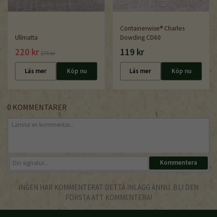
Containerwise® Charles
Ullmatta
Dowding CD60
220 kr
119 kr
275 kr
Läs mer
Köp nu
Läs mer
Köp nu
0 KOMMENTARER
INGEN HAR KOMMENTERAT DETTA INLÄGG ÄNNU. BLI DEN
FÖRSTA ATT KOMMENTERA!