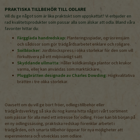
PRAKTISKA TILLBEHÖR TILL ODLARE
Vill du ge något som är lika praktiskt som uppskattat? Vi erbjuder en
rad kvalitetsprodukter som passar alla som älskar att odla. Bland våra
favoriter hittar du:
Färgglada handredskap:
Planteringsspadar, ogräsrensjärn
och sådosor som gör trädgårdsarbetet enklare och roligare.
Soilblocker:
Jordblockspress i olika storlekar för den som vill
förkultivera på ett miljövänligt sätt.
Skyddande ullmatta:
Håller köldkänsliga plantor och krukor
varma, eller kan användas som marktäckare.
Pluggbrätten designade av Charles Dowding:
Högkvalitativa
brätten i tre olika storlekar.
Oavsett om du vill ge bort fröer, odlingstillbehör eller
trädgårdsverktyg så ska du nog kunna hitta något i vårt sortiment
som passar för alla med ett intresse för odling. Fröer kan bli början på
en ny odlingssäsong, praktiska redskap förenklar arbetet i
trädgården, och smarta tillbehör öppnar för nya möjligheter att
experimentera och utvecklas som odlare.