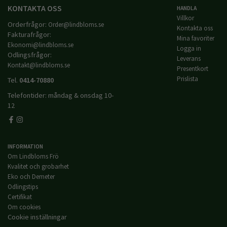
KONTAKTA OSS
HANDLA
Villkor
Orderfrågor:
Order@lindbloms.se
Kontakta oss
Fakturafrågor:
Mina favoriter
Ekonomi@lindbloms.se
Logga in
Odlingsfrågor:
Leverans
Kontakt@lindbloms.se
Presentkort
Prislista
Tel.
0414-70880
Telefontider: måndag & onsdag 10-
12
INFORMATION
Om Lindbloms Frö
Kvalitet och grobarhet
Eko och Demeter
Odlingstips
Certifikat
Om cookies
Cookie inställningar