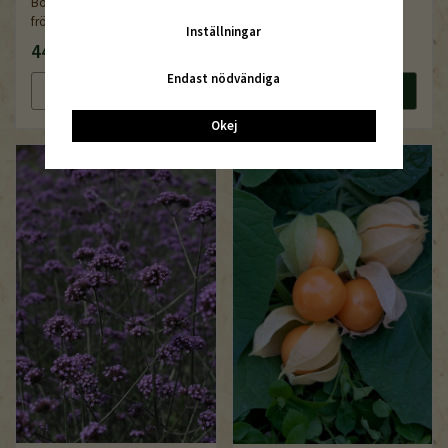
Bolivian Rainbow, ekologiskt
Tomatpaprika röd,
frö
demeter/ekologiskt frö
Inställningar
44 kr
44 kr
Endast nödvändiga
Läs mer
Köp nu
Läs mer
Köp nu
Okej