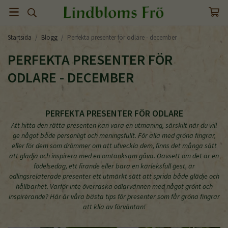
Startsida
/
Blogg
/
Perfekta presenter för odlare - december
PERFEKTA PRESENTER FÖR
ODLARE - DECEMBER
PERFEKTA PRESENTER FÖR ODLARE
Att hitta den rätta presenten kan vara en utmaning, särskilt när du vill
ge något både personligt och meningsfullt. För alla med gröna fingrar,
eller för dem som drömmer om att utveckla dem, finns det många sätt
att glädja och inspirera med en omtänksam gåva. Oavsett om det är en
födelsedag, ett firande eller bara en kärleksfull gest, är
odlingsrelaterade presenter ett utmärkt sätt att sprida både glädje och
hållbarhet. Varför inte överraska odlarvännen med något grönt och
inspirerande? Här är våra bästa tips för presenter som får gröna fingrar
att klia av förväntan!