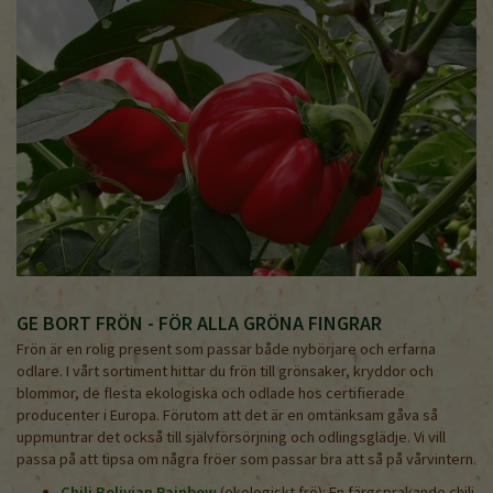
GE BORT FRÖN - FÖR ALLA GRÖNA FINGRAR
Frön är en rolig present som passar både nybörjare och erfarna
odlare. I vårt sortiment hittar du frön till grönsaker, kryddor och
blommor, de flesta ekologiska och odlade hos certifierade
producenter i Europa. Förutom att det är en omtänksam gåva så
uppmuntrar det också till självförsörjning och odlingsglädje. Vi vill
passa på att tipsa om några fröer som passar bra att så på vårvintern.
Chili Bolivian Rainbow
(ekologiskt frö): En färgsprakande chili