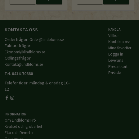
KONTAKTA OSS
HANDLA
Villkor
Orderfrågor:
Order@lindbloms.se
Kontakta oss
Fakturafrågor:
Mina favoriter
Ekonomi@lindbloms.se
Logga in
Odlingsfrågor:
Leverans
Kontakt@lindbloms.se
Presentkort
Prislista
Tel.
0414-70880
Telefontider: måndag & onsdag 10-
12
INFORMATION
Om Lindbloms Frö
Kvalitet och grobarhet
Eko och Demeter
Odlingstips