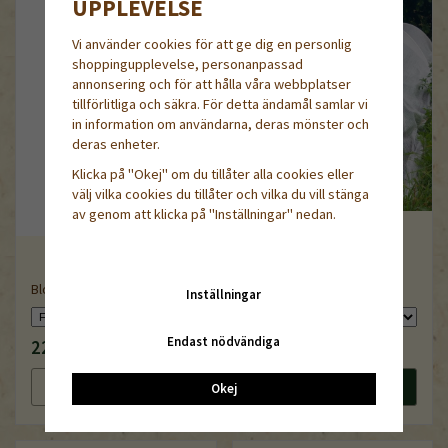
UPPLEVELSE
Vi använder cookies för att ge dig en personlig
shoppingupplevelse, personanpassad
annonsering och för att hålla våra webbplatser
tillförlitliga och säkra. För detta ändamål samlar vi
in information om användarna, deras mönster och
deras enheter.
Klicka på "Okej" om du tillåter alla cookies eller
välj vilka cookies du tillåter och vilka du vill stänga
av genom att klicka på "Inställningar" nedan.
Thermonät 38 g/kvm, 4m
Blomsax
bred
Inställningar
Endast nödvändiga
229 kr
450 kr
Läs mer
Köp nu
Läs mer
Köp nu
Okej