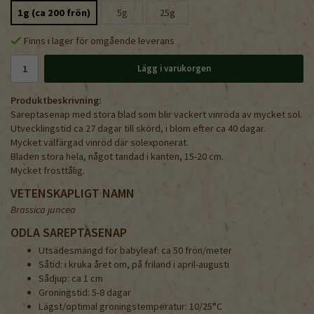
1g (ca 200 frön)
5g
25g
Finns i lager för omgående leverans
Lägg i varukorgen
Produktbeskrivning:
Sareptasenap med stora blad som blir vackert vinröda av mycket sol.
Utvecklingstid ca 27 dagar till skörd, i blom efter ca 40 dagar.
Mycket välfärgad vinröd där solexponerat.
Bladen stora hela, något tandad i kanten, 15-20 cm.
Mycket frosttålig.
VETENSKAPLIGT NAMN
Brassica juncea
ODLA SAREPTASENAP
Utsädesmängd för babyleaf: ca 50 frön/meter
Såtid: i kruka året om, på friland i april-augusti
Sådjup: ca 1 cm
Groningstid: 5-8 dagar
Lägst/optimal groningstemperatur: 10/25°C