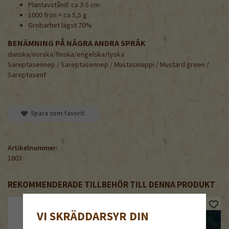
Plantavstånd: ca 3-5 cm
1000 frön = ca 5,5 g
Grobarhet lägst 70%
BENÄMNING PÅ NÅGRA ANDRA SPRÅK
danska/norska/finska/engelska/tyska
Sareptasennep / Sareptasennep / Mustasinappi / Mustard green /
Sareptasenf
Spara som favorit
Artikelnummer:
1803
REKOMMENDERADE TILLBEHÖR TILL DENNA PRODUKT
VI SKRÄDDARSYR DIN