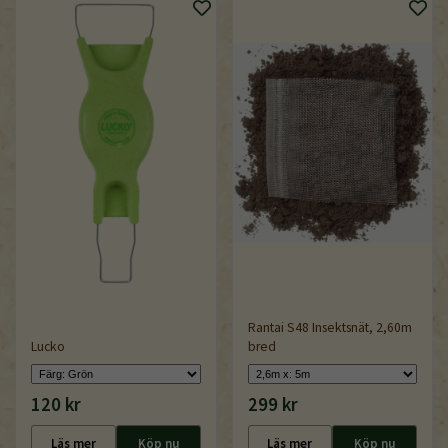
Rantai S48 Insektsnät, 2,60m
Lucko
bred
120 kr
299 kr
Läs mer
Köp nu
Läs mer
Köp nu